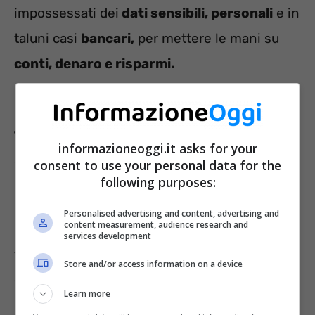
impossessati dei
dati sensibili, personali
e in
taluni casi
bancari,
per mettere le mani su
conti, denaro e risparmi.
In tal caso, come detto, si tratta di una
email –
truffa,
ai danni di
INPS,
che invita l’ignaro
informazioneoggi.it asks for your
soggetto ad effettuare un
pagamento
a
consent to use your personal data for the
following purposes:
proposito di
presunti contributi non pagati.
Personalised advertising and content, advertising and
content measurement, audience research and
Contributi INPS non pagati, la truffa
services development
via e-mail che invita a pagare: come
Store and/or access information on a device
difendersi
Learn more