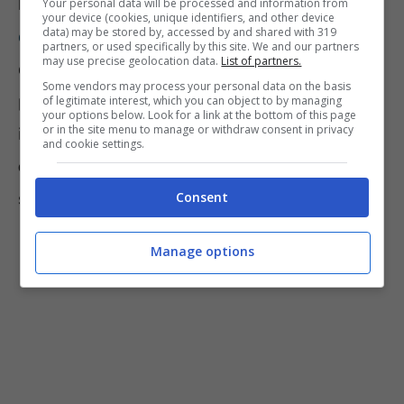
Il commissario di P.S. Online
, nella propria
Your personal data will be processed and information from
your device (cookies, unique identifiers, and other device
data) may be stored by, accessed by and shared with 319
comunicazione sul portale ufficiale
, spiega
partners, or used specifically by this site. We and our partners
may use precise geolocation data.
List of partners.
che nella suddetta
falsa mail
, al fine di
Some vendors may process your personal data on the basis
provvedere al pagamento del presunto
of legitimate interest, which you can object to by managing
your options below. Look for a link at the bottom of this page
or in the site menu to manage or withdraw consent in privacy
importo dovuto, il soggetto riceve l’invito a
and cookie settings.
cliccare sul link
indicato all’interno della
stessa.
Consent
Manage options