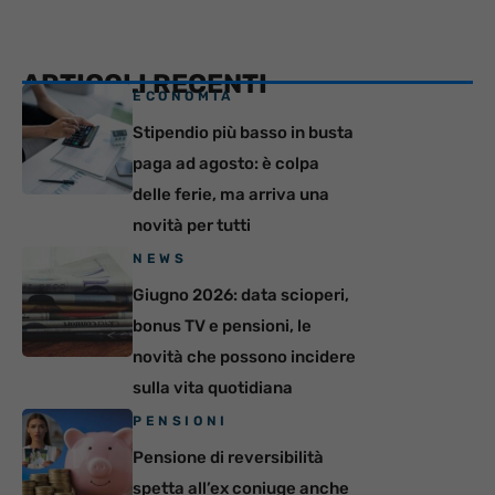
ARTICOLI RECENTI
ECONOMIA
Stipendio più basso in busta
paga ad agosto: è colpa
delle ferie, ma arriva una
novità per tutti
NEWS
Giugno 2026: data scioperi,
bonus TV e pensioni, le
novità che possono incidere
sulla vita quotidiana
PENSIONI
Pensione di reversibilità
spetta all’ex coniuge anche