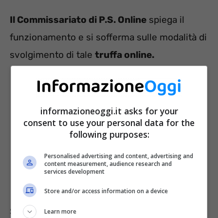
Il Commissariato di P.S. Online
spiega il
funzionamento e si sofferma sulle modalità di
svolgimento di tale
truffa online.
informazioneoggi.it asks for your
consent to use your personal data for the
following purposes:
Personalised advertising and content, advertising and
content measurement, audience research and
services development
Store and/or access information on a device
Si legge che la potenziale vittima viene
Learn more