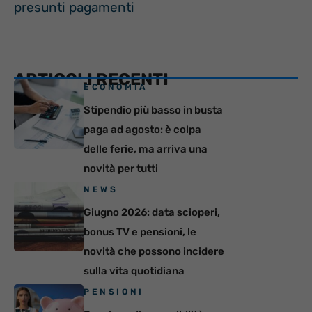
presunti pagamenti
ARTICOLI RECENTI
ECONOMIA
Stipendio più basso in busta
paga ad agosto: è colpa
delle ferie, ma arriva una
novità per tutti
NEWS
Giugno 2026: data scioperi,
bonus TV e pensioni, le
novità che possono incidere
sulla vita quotidiana
PENSIONI