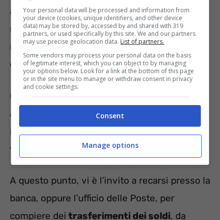
anzitutto ingaggiata mediante un’attività di
Your personal data will be processed and information from
your device (cookies, unique identifiers, and other device
data) may be stored by, accessed by and shared with 319
smishing o phishing
, e successivamente
partners, or used specifically by this site. We and our partners
may use precise geolocation data.
List of partners.
riceve una
telefonata
da parte del
falso
Some vendors may process your personal data on the basis
operatore.
of legitimate interest, which you can object to by managing
your options below. Look for a link at the bottom of this page
or in the site menu to manage or withdraw consent in privacy
and cookie settings.
Questi, informa di aver notato degli
accessi
anomali
, oppure dei
movimenti sospetti
Consent
inerenti il
conto
oppure la
carta
della ignara
Manage options
vittima.
A questo punto, vi è l’invito a recarsi presso la
banca, oppure l’ufficio delle Poste, per
compiere dei
trasferimenti dei soldi
, da