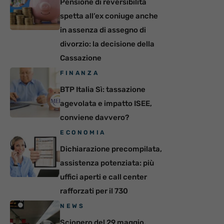
Pensione di reversibilità
spetta all’ex coniuge anche
in assenza di assegno di
divorzio: la decisione della
Cassazione
FINANZA
BTP Italia Sì: tassazione
agevolata e impatto ISEE,
conviene davvero?
ECONOMIA
Dichiarazione precompilata,
assistenza potenziata: più
uffici aperti e call center
rafforzati per il 730
NEWS
Sciopero del 29 maggio,