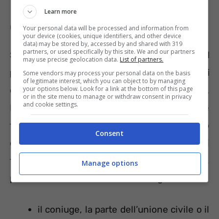
Learn more
Cos’è il congedo straordinario
Your personal data will be processed and information from
your device (cookies, unique identifiers, and other device
data) may be stored by, accessed by and shared with 319
partners, or used specifically by this site. We and our partners
Si intende la possibilità di
assentarsi dal
may use precise geolocation data.
List of partners.
posto di lavoro per un massimo di due anni
Some vendors may process your personal data on the basis
of legitimate interest, which you can object to by managing
continuando a ricevere la retribuzione base.
your options below. Look for a link at the bottom of this page
or in the site menu to manage or withdraw consent in privacy
and cookie settings.
L’intero periodo è coperto da contribuzione
figurativa. Per avere accesso al beneficio
Consent
occorrerà rispettare delle condizioni. Prima di
tutto
l’ordine di priorità
. In successione,
Manage options
possono inoltrare domanda di congedo
il coniuge, la parte dell’unione civile o il