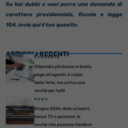
Se hai dubbi o vuoi porre una domanda di
carattere previdenziale, fiscale e legge
104, invia qui il tuo quesito.
ARTICOLI RECENTI
ECONOMIA
Stipendio più basso in busta
paga ad agosto: è colpa
delle ferie, ma arriva una
novità per tutti
NEWS
Giugno 2026: data scioperi,
bonus TV e pensioni, le
novità che possono incidere