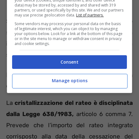
your device (cookies, unique identifiers, and other device
data) may be stored by, accessed by and shared with 319
partners, or used specifically by this site. We and our partners
may use precise geolocation data.
List of partners.
Se nel corso dell’anno il pensionato dovesse
Some vendors may process your personal data on the basis
of legitimate interest, which you can object to by managing
superare l’importo allora l’INPS procederà con
your options below. Look for a link at the bottom of this page
or in the site menu to manage or withdraw consent in privacy
il recupero delle somme erogate ma non
and cookie settings.
spettanti.
Consent
Ecco che interviene la
Manage options
cristallizzazione
La
cristallizzazione del rateo è disciplinata
dalla Legge 638/1983,
articolo 6 comma 7.
Prevede che l’importo del rateo integrato
corrisposto alla data della cessazione del