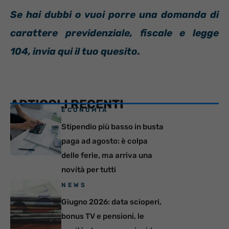
Se hai dubbi o vuoi porre una domanda di
carattere previdenziale, fiscale e legge
104, invia qui il tuo quesito.
ARTICOLI RECENTI
ECONOMIA
Stipendio più basso in busta
paga ad agosto: è colpa
delle ferie, ma arriva una
novità per tutti
NEWS
Giugno 2026: data scioperi,
bonus TV e pensioni, le