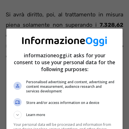
Si avrà diritto, poi, al trattamento in misura
piena solamente non superando i
7.328,62
euro di reddito personale
(valore annuo del
minimo previsto dalla Legge) o i 21.985,86
informazioneoggi.it asks for your
euro di reddito coniugale.
consent to use your personal data for the
following purposes:
Personalised advertising and content, advertising and
content measurement, audience research and
services development
Store and/or access information on a device
Learn more
Your personal data will be processed and information from