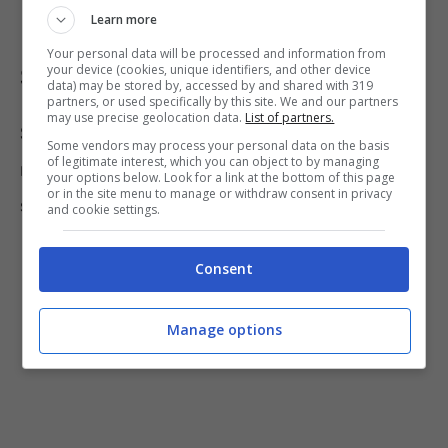
Learn more
I primi 5 conti: Conto Arancio e
Your personal data will be processed and information from
your device (cookies, unique identifiers, and other device
SelfyConto
data) may be stored by, accessed by and shared with 319
partners, or used specifically by this site. We and our partners
may use precise geolocation data.
List of partners.
Secondo gli esperti sono 5 i conti correnti
Some vendors may process your personal data on the basis
of legitimate interest, which you can object to by managing
migliori per i giovani. Eccoli elencati di
your options below. Look for a link at the bottom of this page
or in the site menu to manage or withdraw consent in privacy
seguito:
and cookie settings.
Consent
Manage options