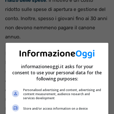
rialzo delle spese
. Il motivo è un costo
ridotto sulle spese di apertura e gestione del
conto. Inoltre, spesso i giovani fino ai 30 anni
non devono nemmeno pagare il canone
annuo.
Per un giovane, soprattutto se ha iniziato a
lavorare da poco, avere un conto corrente
informazioneoggi.it asks for your
significa gestire in autonomia il proprio
consent to use your personal data for the
following purposes:
denaro. Ma il conto corrente consente anche
di effettuare bonifici gratuiti, acquistare nei
Personalised advertising and content, advertising and
content measurement, audience research and
services development
negozi fisici oppure online e prelevare dagli
sportelli ATM.
Store and/or access information on a device