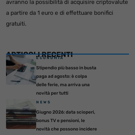
avranno la possibilità di acquisire criptovalute
a partire da 1 euro e di effettuare bonifici
gratuiti.
ARTICOLI RECENTI
ECONOMIA
Stipendio più basso in busta
paga ad agosto: è colpa
delle ferie, ma arriva una
novità per tutti
NEWS
Giugno 2026: data scioperi,
bonus TV e pensioni, le
novità che possono incidere