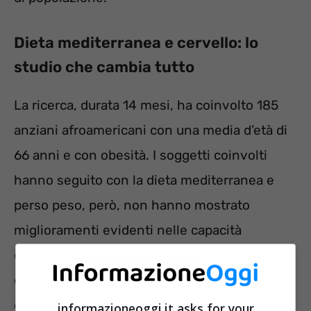
Dieta mediterranea e cervello: lo
studio che cambia tutto
La ricerca, durata 14 mesi, ha coinvolto 185
anziani afroamericani con una media d’età di
66 anni e con obesità. I soggetti coinvolti
hanno seguito con la dieta mediterranea e
perso peso, però, non hanno mostrato
miglioramenti evidenti nelle capacità
cognitive rispetto a coloro che non hanno
cambiato alimentazione. Questo risultato,
crea molti dubbi e mette in discussione la
informazioneoggi.it asks for your