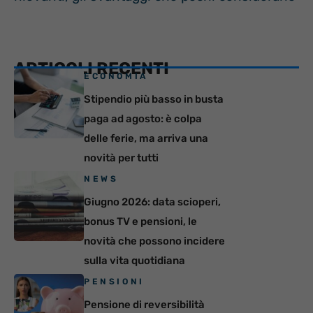
ARTICOLI RECENTI
ECONOMIA
Stipendio più basso in busta
paga ad agosto: è colpa
delle ferie, ma arriva una
novità per tutti
NEWS
Giugno 2026: data scioperi,
bonus TV e pensioni, le
novità che possono incidere
sulla vita quotidiana
PENSIONI
Pensione di reversibilità