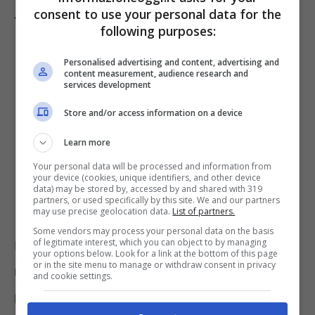
consent to use your personal data for the
validità delle precedenti ricerche.
following purposes:
Personalised advertising and content, advertising and
content measurement, audience research and
services development
Store and/or access information on a device
Learn more
Your personal data will be processed and information from
your device (cookies, unique identifiers, and other device
data) may be stored by, accessed by and shared with 319
partners, or used specifically by this site. We and our partners
may use precise geolocation data.
List of partners.
Some vendors may process your personal data on the basis
of legitimate interest, which you can object to by managing
I ricercatori, inoltre, affermano che lo studio
your options below. Look for a link at the bottom of this page
or in the site menu to manage or withdraw consent in privacy
necessità di un’ulteriore ricerca, con tempi
and cookie settings.
più lunghi, in quanto i cambiamento nella