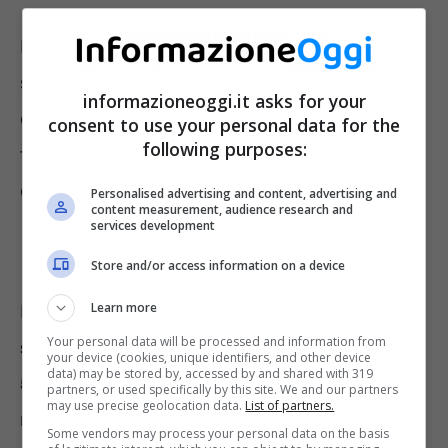
È bene premettere che prezzi e disponibilità
sono tali al momento della stesura
informazioneoggi.it asks for your
dell’articolo, ma potrebbero poi variare nel
consent to use your personal data for the
following purposes:
tempo. Ulteriori info sui prodotti sono
disponibili cliccando sui rispettivi link.
Personalised advertising and content, advertising and
content measurement, audience research and
services development
Kuikma Pr 500
Store and/or access information on a device
Learn more
La racchetta più economica presente sullo
Your personal data will be processed and information from
store Dechtlon
al momento è la
Kuikma Pr
your device (cookies, unique identifiers, and other device
data) may be stored by, accessed by and shared with 319
500,
da adulto, disponibile in giallo fluo e
partners, or used specifically by this site. We and our partners
may use precise geolocation data.
List of partners.
rossa e con peso tra 353-367 grammi. Ideale
Some vendors may process your personal data on the basis