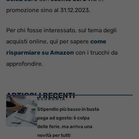
promozione sino al 31.12.2023.
Per chi fosse interessato, sul tema degli
acquisti online, qui per sapere
come
risparmiare su Amazon
con i trucchi da
approfondire.
ARTICOLI RECENTI
ECONOMIA
Stipendio più basso in busta
paga ad agosto: è colpa
delle ferie, ma arriva una
novità per tutti