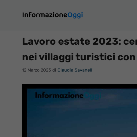
Vai
al
contenuto
Lavoro estate 2023: cer
nei villaggi turistici co
12 Marzo 2023
di
Claudia Savanelli