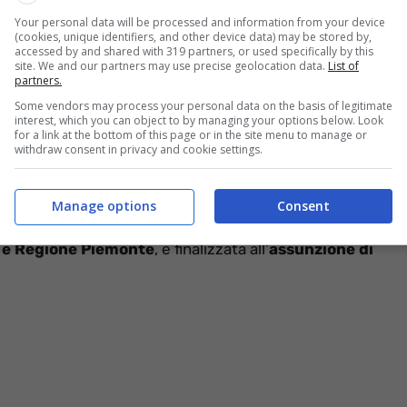
li. Quindi, opportunità di lavoro per tutti perché
Your personal data will be processed and information from your device
erienza. Vediamo nel dettaglio tutte le informazioni
(cookies, unique identifiers, and other device data) may be stored by,
accessed by and shared with 319 partners, or used specifically by this
l 30 aprile 2023
per farlo.
site. We and our partners may use precise geolocation data.
List of
partners.
Some vendors may process your personal data on the basis of legitimate
nzioni tra fotografi e
interest, which you can object to by managing your options below. Look
for a link at the bottom of this page or in the site menu to manage or
tique
withdraw consent in privacy and cookie settings.
otografi e addetti alle vendite e responsabili di
Manage options
Consent
re così la stagione estiva. La selezione, che sarà in
 e Regione Piemonte
, è finalizzata all’
assunzione di