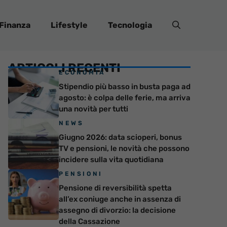
Finanza
Lifestyle
Tecnologia
ARTICOLI RECENTI
ECONOMIA
Stipendio più basso in busta paga ad
agosto: è colpa delle ferie, ma arriva
una novità per tutti
NEWS
Giugno 2026: data scioperi, bonus
TV e pensioni, le novità che possono
incidere sulla vita quotidiana
PENSIONI
Pensione di reversibilità spetta
all’ex coniuge anche in assenza di
assegno di divorzio: la decisione
della Cassazione