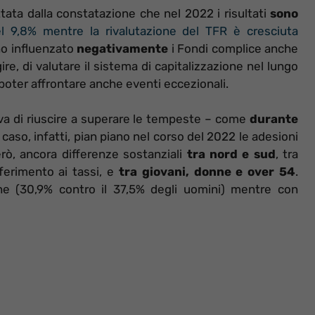
ata dalla constatazione che nel 2022 i risultati
sono
el 9,8% mentre la rivalutazione del TFR è cresciuta
nno influenzato
negativamente
i Fondi complice anche
re, di valutare il sistema di capitalizzazione nel lungo
a poter affrontare anche eventi eccezionali.
va di riuscire a superare le tempeste – come
durante
aso, infatti, pian piano nel corso del 2022 le adesioni
rò, ancora differenze sostanziali
tra nord e sud
, tra
iferimento ai tassi, e
tra giovani, donne e over 54
.
ne (30,9% contro il 37,5% degli uomini) mentre con