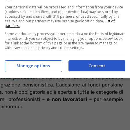
Your personal data will be processed and information from your device
(cookies, unique identifiers, and other device data) may be stored by,
accessed by and shared with 319 partners, or used specifically by this
rà la propria condizione
. Tale affermazione vale in
site. We and our partners may use precise geolocation data.
List of
partners.
 è chiamati ad affrontare. Se un ostacolo si interpone
rovare il modo per saltarlo o raggirarlo. Aspettare che il
Some vendors may process your personal data on the basis of legitimate
interest, which you can object to by managing your options below. Look
roblemi
non è l’atteggiamento giusto
per vivere nel
for a link at the bottom of this page or in the site menu to manage or
withdraw consent in privacy and cookie settings.
l pensiero che un domani
la vostra pensione potrebbe
e il meritato riposo perché attendere di trovarsi in
gire subito per non trovarsi un domani in difficoltà.
Manage options
Consent
Fondi pensione
.
Parliamo di strumenti di risparmio di
grazione pensionistica. L’adesione ai fondi pensione
a,
non è obbligatoria ed è aperta a tutte le categorie di
omi, professionisti –
e non lavoratori
– per esempio
 minorenni.