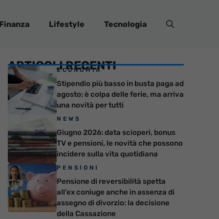
Finanza
Lifestyle
Tecnologia
ARTICOLI RECENTI
ECONOMIA
Stipendio più basso in busta paga ad
agosto: è colpa delle ferie, ma arriva
una novità per tutti
NEWS
Giugno 2026: data scioperi, bonus
TV e pensioni, le novità che possono
incidere sulla vita quotidiana
PENSIONI
Pensione di reversibilità spetta
all’ex coniuge anche in assenza di
assegno di divorzio: la decisione
della Cassazione