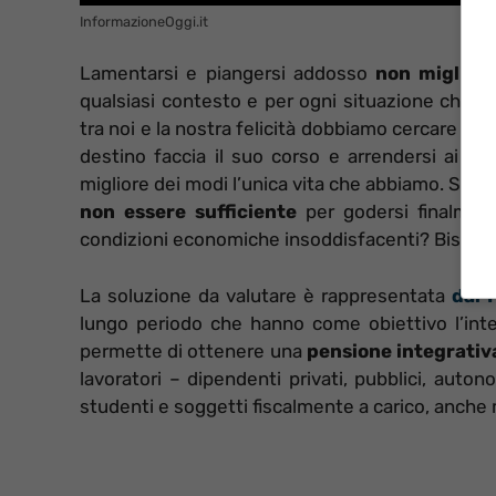
InformazioneOggi.it
Lamentarsi e piangersi addosso
non migliore
qualsiasi contesto e per ogni situazione che si
tra noi e la nostra felicità dobbiamo cercare di t
destino faccia il suo corso e arrendersi ai p
migliore dei modi l’unica vita che abbiamo. Se i
non essere sufficiente
per godersi finalment
condizioni economiche insoddisfacenti? Bisogna a
La soluzione da valutare è rappresentata
dai 
lungo periodo che hanno come obiettivo l’inte
permette di ottenere una
pensione integrativ
lavoratori – dipendenti privati, pubblici, auton
studenti e soggetti fiscalmente a carico, anche