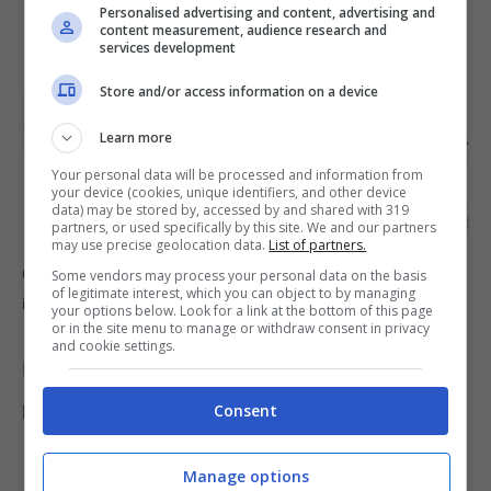
Personalised advertising and content, advertising and
content measurement, audience research and
services development
Store and/or access information on a device
Learn more
Your personal data will be processed and information from
your device (cookies, unique identifiers, and other device
data) may be stored by, accessed by and shared with 319
partners, or used specifically by this site. We and our partners
may use precise geolocation data.
List of partners.
Cosa cambia per i proprietari di cani e gatti –
Some vendors may process your personal data on the basis
of legitimate interest, which you can object to by managing
informazioneoggi.it
your options below. Look for a link at the bottom of this page
or in the site menu to manage or withdraw consent in privacy
and cookie settings.
Per gli
allevatori
, anche
amatoriali
, sono
previsti
vincoli stringenti
:
Consent
Manage options
Divieto di accoppiamento tra animali