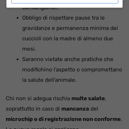
consanguinei;
Obbligo di rispettare pause tra le
gravidanze e permanenza minima dei
cuccioli con la madre di almeno due
mesi.
Saranno vietate anche pratiche che
modifichino l’aspetto o compromettano
la salute dell’animale.
Chi non si adegua rischia
multe salate
,
soprattutto in caso di
mancanza
del
microchip o di registrazione non conforme
.