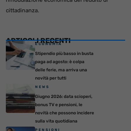
cittadinanza.
ARTICOLI RECENTI
ECONOMIA
Stipendio più basso in busta
paga ad agosto: è colpa
delle ferie, ma arriva una
novità per tutti
NEWS
Giugno 2026: data scioperi,
bonus TV e pensioni, le
novità che possono incidere
sulla vita quotidiana
PENSIONI