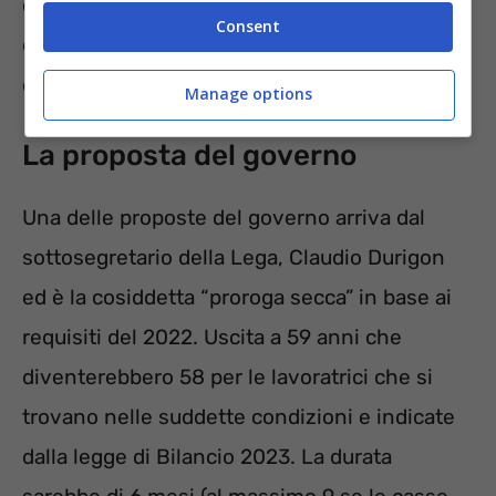
chiedere Opzione Donna, tra lavoratrici
Consent
dipendenti e autonome, sono state 28.812
donne.
Manage options
La proposta del governo
Una delle proposte del governo arriva dal
sottosegretario della Lega, Claudio Durigon
ed è la cosiddetta “proroga secca” in base ai
requisiti del 2022. Uscita a 59 anni che
diventerebbero 58 per le lavoratrici che si
trovano nelle suddette condizioni e indicate
dalla legge di Bilancio 2023. La durata