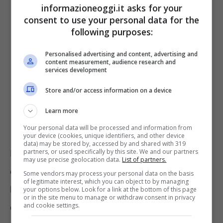
informazioneoggi.it asks for your
consent to use your personal data for the
following purposes:
Personalised advertising and content, advertising and
content measurement, audience research and
services development
Store and/or access information on a device
Learn more
Your personal data will be processed and information from
your device (cookies, unique identifiers, and other device
data) may be stored by, accessed by and shared with 319
partners, or used specifically by this site. We and our partners
In questo modo la platea delle beneficiarie si
may use precise geolocation data.
List of partners.
è ristretta e potranno accedere solo 2.900
Some vendors may process your personal data on the basis
of legitimate interest, which you can object to by managing
lavoratrici. Numero molto basso considerando
your options below. Look for a link at the bottom of this page
or in the site menu to manage or withdraw consent in privacy
and cookie settings.
che, secondo i dati INPS, l’anno scorso a