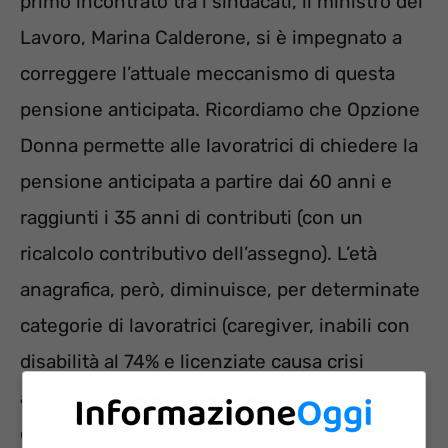
primo incontrato tra i sindacati, il ministro del
Lavoro, Marina Calderone, si è impegnato a
correggere l’attuale meccanismo di questa
pensione anticipata. Ricordiamo che Opzione
Donna permette alle lavoratrici di chiedere la
pensione anticipata a partire dai 60 anni e
raggiunti i 35 anni di contributi (con un
ricalcolo contributivo dell’assegno). L’età
anagrafica, però, diminuisce, per determinate
categorie di lavoratrici (caregiver, inabili con
disabilità al 74% e licenziate causa crisi
aziendale): un figlio diventa 59 anni; con due
o più figli diventa 58 anni.