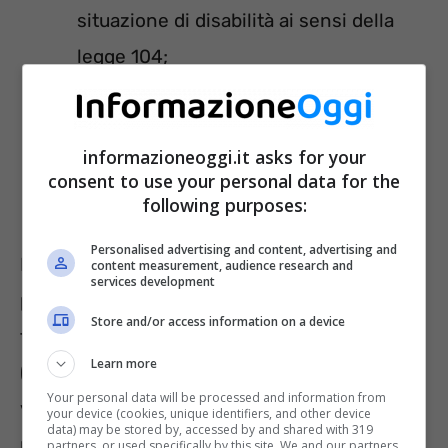
situazione di disabilità ai sensi della
legge 104;
ed essere lavoratrici dipendenti o
licenziate da imprese per le quali vi è
informazioneoggi.it asks for your
un tavolo di confronto per la gestione
consent to use your personal data for the
della crisi aziendale.
following purposes:
Personalised advertising and content, advertising and
I requisiti e le condizioni valgono anche per il
content measurement, audience research and
services development
personale della scuola e per quello dell’Alta
Store and/or access information on a device
formazione artistica, musicale e coreutica
Learn more
(AFAM) e non sono oggetto di ulteriore
Your personal data will be processed and information from
verifica alla decorrenza del trattamento
your device (cookies, unique identifiers, and other device
data) may be stored by, accessed by and shared with 319
pensionistico.
partners, or used specifically by this site. We and our partners