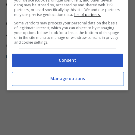
your device (cookies, unique identifiers, and other device
delle aflatossine,
che derivano dalla muffa
data) may be stored by, accessed by and shared with 319
partners, or used specifically by this site. We and our partners
may use precise geolocation data.
List of partners.
Oltre a ciò, hanno preso in considerazione
Some vendors may process your personal data on the basis
of legitimate interest, which you can object to by managing
your options below. Look for a link at the bottom of this page
anche la possibile presenza o meno di
or in the site menu to manage or withdraw consent in privacy
and cookie settings.
sostanze benefiche, come
il selenio, fosforo,
magnesio
e bario.
Consent
Manage options