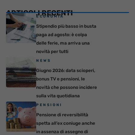
ARTICOLI RECENTI
ECONOMIA
Stipendio più basso in busta
paga ad agosto: è colpa
delle ferie, ma arriva una
novità per tutti
NEWS
Giugno 2026: data scioperi,
bonus TV e pensioni, le
novità che possono incidere
sulla vita quotidiana
PENSIONI
Pensione di reversibilità
spetta all’ex coniuge anche
in assenza di assegno di