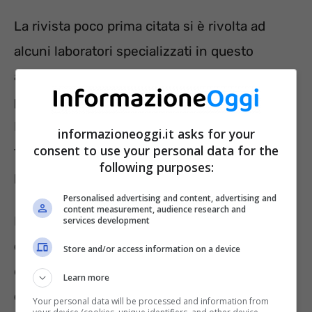
La rivista poco prima citata si è rivolta ad
alcuni laboratori specializzati in questo
ambito i quali hanno esaminato ben
21
prodotti
di noci brasiliane già sgusciate.
Durante la fase di preparazione, era
informazioneoggi.it asks for your
consent to use your personal data for the
fondamentale per gli esperti valutare la
following purposes:
presenza o meno di alcune sostanze.
Personalised advertising and content, advertising and
content measurement, audience research and
Parliamo della
Radio 226, della Radio 228,
services development
del MOSH
e
del MOAH
, che sono dei residui
Store and/or access information on a device
degli oli minerali. E poi ancora del
bromuro
,
Learn more
del plastificante DEHP, del perclorato
e
Your personal data will be processed and information from