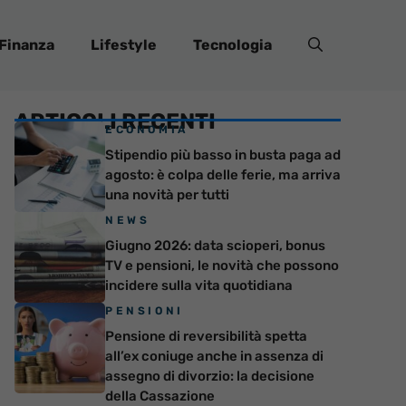
Finanza
Lifestyle
Tecnologia
ARTICOLI RECENTI
ECONOMIA
Stipendio più basso in busta paga ad
agosto: è colpa delle ferie, ma arriva
una novità per tutti
NEWS
Giugno 2026: data scioperi, bonus
TV e pensioni, le novità che possono
incidere sulla vita quotidiana
PENSIONI
Pensione di reversibilità spetta
all’ex coniuge anche in assenza di
assegno di divorzio: la decisione
della Cassazione