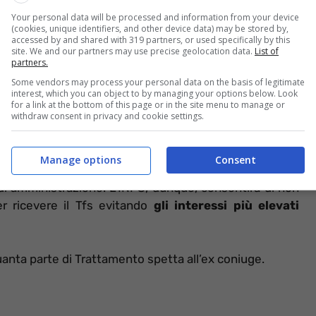
Your personal data will be processed and information from your device
(cookies, unique identifiers, and other device data) may be stored by,
accessed by and shared with 319 partners, or used specifically by this
ti pubblici ricevono
il Trattamento di Fine Servizio
,
site. We and our partners may use precise geolocation data.
List of
partners.
. Si tratta di una somma di denaro accumulata durante
oratore anche se i tempi di erogazione sono
piuttosto
Some vendors may process your personal data on the basis of legitimate
interest, which you can object to by managing your options below. Look
i pubblici. Fortunatamente è possibile richiedere
in
for a link at the bottom of this page or in the site menu to manage or
withdraw consent in privacy and cookie settings.
lità previste dal
regolamento entrato in vigore lo
ne Unitaria delle Prestazioni creditizie e sociali possono,
’intera somma accumulata (o in modo parziale) senza
Manage options
Consent
resse fisso per l’intera durata del finanziamento
pari
di amministrazione. L’INPS, dunque, consentirà di non
r ricevere il Tfs evitando
gli interessi più elevati
anta parte di Trattamento spetta all’ex coniuge.