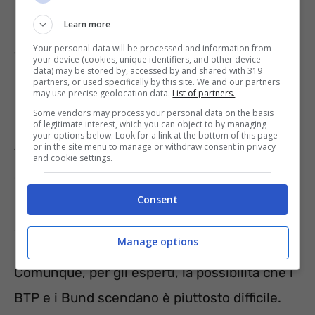
potrebbe cambiare e riservare delle sorprese
Learn more
Your personal data will be processed and information from
anche non gradite. Ed è chiaro che non
your device (cookies, unique identifiers, and other device
data) may be stored by, accessed by and shared with 319
potranno esserci particolari cambiamenti se i
partners, or used specifically by this site. We and our partners
may use precise geolocation data.
List of partners.
BTP e i Bund rimangono tra l’intervallo di
Some vendors may process your personal data on the basis
of legitimate interest, which you can object to by managing
prezzi compreso tra 205/220 punti base e
your options below. Look for a link at the bottom of this page
or in the site menu to manage or withdraw consent in privacy
180/170 punti base. Invece, se i prezzi
and cookie settings.
dovessero scendere, facendo “respirare” i
Consent
mercati finanziari, i due titoli sarebbero un po’
sacrificati.
Manage options
Comunque, per gli esperti, la possibilità che i
BTP e i Bund scendano è piuttosto difficile.