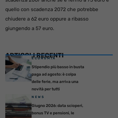
quello con scadenza 2072 che potrebbe
chiudere a 62 euro oppure a ribasso
giungendo a 57 euro.
ARTICOLI RECENTI
ECONOMIA
Stipendio più basso in busta
paga ad agosto: è colpa
delle ferie, ma arriva una
novità per tutti
NEWS
Giugno 2026: data scioperi,
bonus TV e pensioni, le