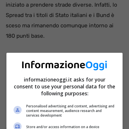
iniziato a prendere strade diverse. Infatti, lo
Spread tra i titoli di Stato italiani e i Bund è
sceso ma rimanendo comunque intorno ai
180 punti base.
informazioneoggi.it asks for your
consent to use your personal data for the
following purposes:
Personalised advertising and content, advertising and
content measurement, audience research and
services development
Store and/or access information on a device
Lo scenario, soprattutto per i titoli decennali,