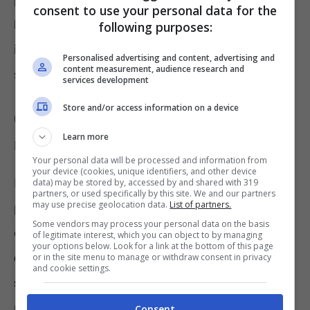
consent to use your personal data for the
bensì in 2, perché il suo orario di lavoro non è
following purposes:
inferiore alle 6 ore (è, infatti, pari a 40 ore
Personalised advertising and content, advertising and
content measurement, audience research and
settimanali).
services development
Store and/or access information on a device
Giorni oppure ore di assenza
Learn more
retribuita
Your personal data will be processed and information from
your device (cookies, unique identifiers, and other device
La modalità di concessione delle ore di
data) may be stored by, accessed by and shared with 319
partners, or used specifically by this site. We and our partners
may use precise geolocation data.
List of partners.
permesso giornaliere, dunque, non dipende
Some vendors may process your personal data on the basis
dal tipo di contratto (pieno o parziale) ma dalle
of legitimate interest, which you can object to by managing
your options below. Look for a link at the bottom of this page
ore di lavoro giornaliero effettivamente
or in the site menu to manage or withdraw consent in privacy
and cookie settings.
svolto
. I permessi 104, infatti, spettano solo
per le giornate in cui si presta attività
Consent