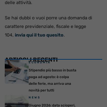
delle attività.
Se hai dubbi o vuoi porre una domanda di
carattere previdenziale, fiscale e legge
104,
invia qui il tuo quesito
.
ARTICOLI RECENTI
ECONOMIA
Stipendio più basso in busta
paga ad agosto: è colpa
delle ferie, ma arriva una
novità per tutti
NEWS
Giugno 2026: data scioperi,