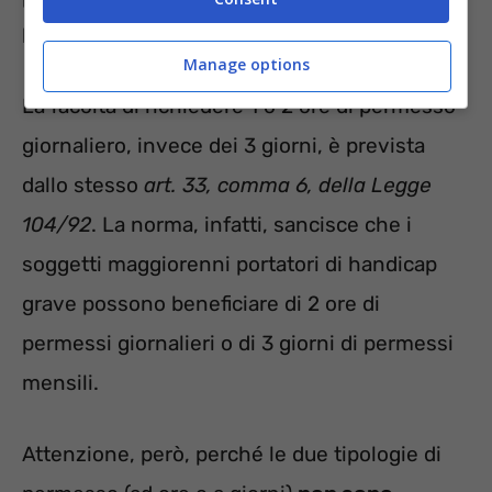
lavorativa.
Manage options
La facoltà di richiedere 1 o 2 ore di permesso
giornaliero, invece dei 3 giorni, è prevista
dallo stesso
art. 33, comma 6, della Legge
104/92
. La norma, infatti, sancisce che i
soggetti maggiorenni portatori di handicap
grave possono beneficiare di 2 ore di
permessi giornalieri o di 3 giorni di permessi
mensili.
Attenzione, però, perché le due tipologie di