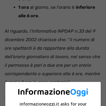
1 ora
al giorno, se l’orario è
inferiore
alle 6 ore
.
Al riguardo,
l’informativa INPDAP n.33 del 9
dicembre 2002
chiarisce che: “
il numero di
ore spettanti è da rapportare alla durata
dell’orario giornaliero di lavoro, nel senso che
il permesso è pari a due ore per un orario
corrispondente o superiore alle 6 ore, mentre
è pari a 1 ora in caso contrario
“.
Il marito della nostra Lettrice, dunque, non
informazioneoggi.it asks for your
può suddividere i permessi in un’ora al giorno,