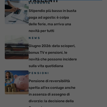
ARTICOLI RECENTI
ECONOMIA
Stipendio più basso in busta
paga ad agosto: è colpa
delle ferie, ma arriva una
novità per tutti
NEWS
Giugno 2026: data scioperi,
bonus TV e pensioni, le
novità che possono incidere
sulla vita quotidiana
PENSIONI
Pensione di reversibilità
spetta all’ex coniuge anche
in assenza di assegno di
divorzio: la decisione della