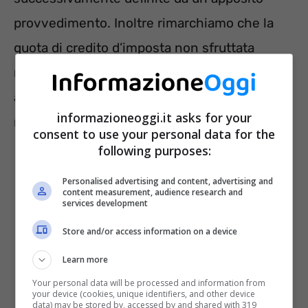
provvedimento. Inoltre rimarchiamo che la
quota di credito d’imposta non sfruttata
nell’anno di riferimento non sarà fruibile negli
anni posteriori, né può essere richiesta a
informazioneoggi.it asks for your
rimborso.
consent to use your personal data for the
following purposes:
Personalised advertising and content, advertising and
content measurement, audience research and
services development
Store and/or access information on a device
Learn more
Your personal data will be processed and information from
your device (cookies, unique identifiers, and other device
data) may be stored by, accessed by and shared with 319