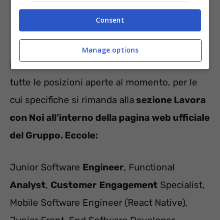
Consent
Manage options
Proviamo ora a sintetizzare schematicamente
tutte le posizioni aperte al momento, per le
cui specifiche si rimanda alla
sezione Lavora
con Noi all’interno della pagina web ufficiale
del Gruppo. Eccole:
Junior Software
Engineer
, Functional
Analyst
,
Customer
Engagement
Specialist,
Mobile Software Engineer (React Native),