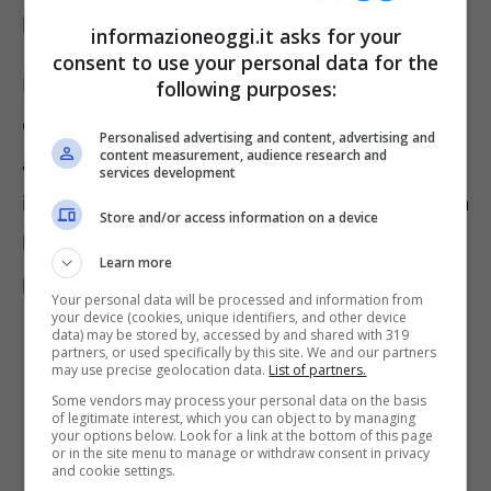
PagoPa
informazioneoggi.it asks for your
consent to use your personal data for the
Hanno preso dunque il
via le selezioni
following purposes:
organizzate da PagoPa e finalizzate
Personalised advertising and content, advertising and
content measurement, audience research and
all’assunzione di nuovi collaboratori da
services development
inserire nel proprio team operativo. La società
Store and/or access information on a device
ha così deciso di potenziare ulteriormente il
Learn more
proprio personale.
Your personal data will be processed and information from
your device (cookies, unique identifiers, and other device
data) may be stored by, accessed by and shared with 319
partners, or used specifically by this site. We and our partners
may use precise geolocation data.
List of partners.
Some vendors may process your personal data on the basis
of legitimate interest, which you can object to by managing
your options below. Look for a link at the bottom of this page
or in the site menu to manage or withdraw consent in privacy
and cookie settings.