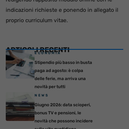
indicazioni richieste e ponendo in allegato il
proprio curriculum vitae.
ARTICOLI RECENTI
ECONOMIA
Stipendio più basso in busta
paga ad agosto: è colpa
delle ferie, ma arriva una
novità per tutti
NEWS
Giugno 2026: data scioperi,
bonus TV e pensioni, le
novità che possono incidere