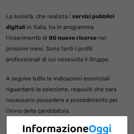
La società, che realizza i
servizi pubblici
digitali
in Italia, ha in programma
l’inserimento di
80 nuove risorse
nei
prossimi mesi. Sono tanti i profili
professionali di cui necessita il Gruppo.
A seguire tutte le indicazioni essenziali
riguardanti la selezione, requisiti che sarà
necessario possedere e procedimento per
l’invio della candidatura.
Profili professionali ricercati da