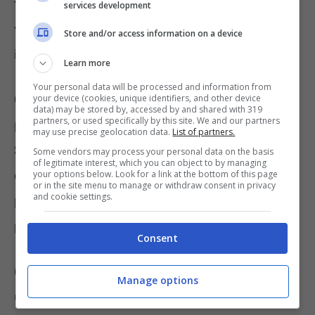
frigorifero vi sono i
salumi
. Questi, infatti,
services development
vengono spesso utilizzati come antipasti
Store and/or access information on a device
insieme magari ai latticini ed alle bruschette.
Learn more
Your personal data will be processed and information from
Questi possono essere facilmente ripensati
your device (cookies, unique identifiers, and other device
data) may be stored by, accessed by and shared with 319
partners, or used specifically by this site. We and our partners
per altri piatti da servire magari il giorno dopo.
may use precise geolocation data.
List of partners.
Si possono creare gustose focacce oppure
Some vendors may process your personal data on the basis
of legitimate interest, which you can object to by managing
distribuirle i salumi sulle pizze. Oppure vi è la
your options below. Look for a link at the bottom of this page
or in the site menu to manage or withdraw consent in privacy
and cookie settings.
possibilità di utilizzare in sughi per renderli
più gustosi.
Consent
Questi, infatti, possono essere tagliati ed
Manage options
utilizzati per condire una sorta di
carbonara
.