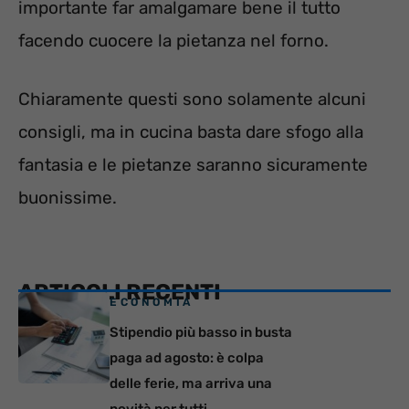
importante far amalgamare bene il tutto
facendo cuocere la pietanza nel forno.
Chiaramente questi sono solamente alcuni
consigli, ma in cucina basta dare sfogo alla
fantasia e le pietanze saranno sicuramente
buonissime.
ARTICOLI RECENTI
ECONOMIA
Stipendio più basso in busta
paga ad agosto: è colpa
delle ferie, ma arriva una
novità per tutti