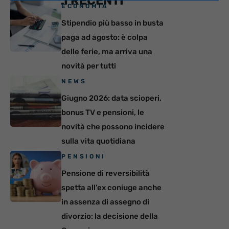
ARTICOLI RECENTI
ECONOMIA
Stipendio più basso in busta
paga ad agosto: è colpa
delle ferie, ma arriva una
novità per tutti
NEWS
Giugno 2026: data scioperi,
bonus TV e pensioni, le
novità che possono incidere
sulla vita quotidiana
PENSIONI
Pensione di reversibilità
spetta all’ex coniuge anche
in assenza di assegno di
divorzio: la decisione della