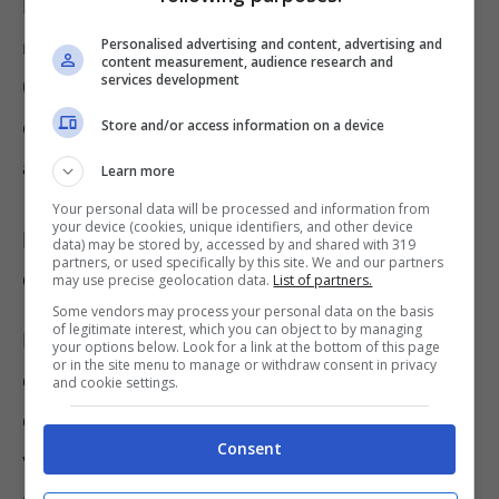
Forse non tutti sanno che il bicarbonato
Personalised advertising and content, advertising and
risulta essere anche un ottimo esfoliante.
content measurement, audience research and
services development
Questo, infatti, riattiverebbe la circolazione e
consentirebbe di ossigenare in modo più
Store and/or access information on a device
adeguato i capelli.
Learn more
Your personal data will be processed and information from
your device (cookies, unique identifiers, and other device
Bicarbonato per la crescita dei
data) may be stored by, accessed by and shared with 319
partners, or used specifically by this site. We and our partners
capelli: come si usa? Tutti gli step
may use precise geolocation data.
List of partners.
Some vendors may process your personal data on the basis
of legitimate interest, which you can object to by managing
In alcuni periodi può capitare che i
capelli
your options below. Look for a link at the bottom of this page
or in the site menu to manage or withdraw consent in privacy
cadano maggiormente, ma come evitarlo o
and cookie settings.
quantomeno limitare il danno? Questa
Consent
vitamina
potrebbe essere davvero molto