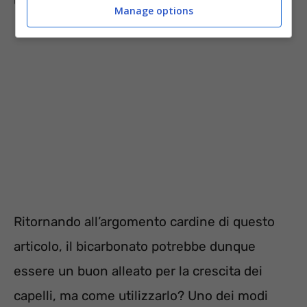
utile:
ecco cosa c’è da sapere in merito
.
Manage options
Ritornando all’argomento cardine di questo
articolo, il bicarbonato potrebbe dunque
essere un buon alleato per la crescita dei
capelli, ma come utilizzarlo? Uno dei modi