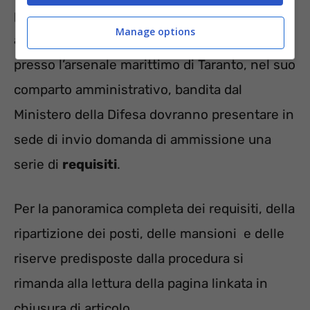
procedura concorsuale finalizzata
Manage options
all’assunzione di 315 nuove risorse da inserire
presso l’arsenale marittimo di Taranto, nel suo
comparto amministrativo, bandita dal
Ministero della Difesa dovranno presentare in
sede di invio domanda di ammissione una
serie di
requisiti
.
Per la panoramica completa dei requisiti, della
ripartizione dei posti, delle mansioni e delle
riserve predisposte dalla procedura si
rimanda alla lettura della pagina linkata in
chiusura di articolo.