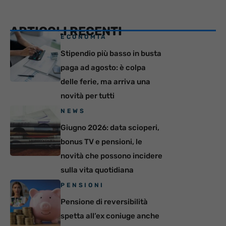
ARTICOLI RECENTI
ECONOMIA
Stipendio più basso in busta
paga ad agosto: è colpa
delle ferie, ma arriva una
novità per tutti
NEWS
Giugno 2026: data scioperi,
bonus TV e pensioni, le
novità che possono incidere
sulla vita quotidiana
PENSIONI
Pensione di reversibilità
spetta all’ex coniuge anche