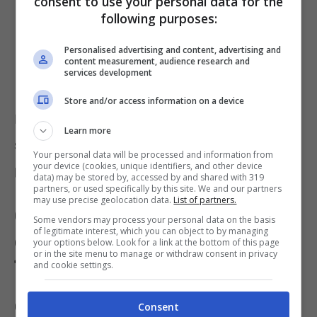
consent to use your personal data for the
following purposes:
90 posti di Assistente tecnico per la
motoristica, la meccanica e le armi –
Personalised advertising and content, advertising and
content measurement, audience research and
Codice ST55;
services development
Store and/or access information on a device
I candidati potranno inviare domanda
Learn more
solamente per una delle posizioni appena
Your personal data will be processed and information from
your device (cookies, unique identifiers, and other device
presentate.
data) may be stored by, accessed by and shared with 319
partners, or used specifically by this site. We and our partners
may use precise geolocation data.
List of partners.
Cosa presentare al momento
Some vendors may process your personal data on the basis
of legitimate interest, which you can object to by managing
della domanda per lavoro a
your options below. Look for a link at the bottom of this page
or in the site menu to manage or withdraw consent in privacy
Taranto
and cookie settings.
Coloro che vorranno prendere parte alla
Consent