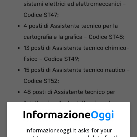
sistemi elettrici ed elettromeccanici –
Codice ST47;
4 posti di Assistente tecnico per la
cartografia e la grafica – Codice ST48;
13 posti di Assistente tecnico chimico-
fisico – Codice ST49;
15 posti di Assistente tecnico nautico –
Codice ST52;
48 posti di Assistente tecnico per
l’elettronica, l’optoelettronica e le
telecomunicazioni – Codice ST53;
74 posti di Assistente tecnico per le
informazioneoggi.it asks for your
lavorazioni – Codice ST54;