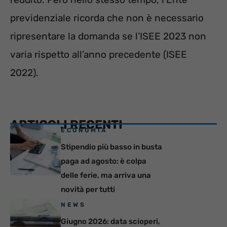
previdenziale ricorda che non è necessario
ripresentare la domanda se l’ISEE 2023 non
varia rispetto all’anno precedente (ISEE
2022).
ARTICOLI RECENTI
ECONOMIA
Stipendio più basso in busta
paga ad agosto: è colpa
delle ferie, ma arriva una
novità per tutti
NEWS
Giugno 2026: data scioperi,