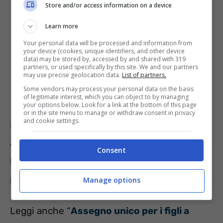
Store and/or access information on a device
Learn more
Your personal data will be processed and information from
your device (cookies, unique identifiers, and other device
data) may be stored by, accessed by and shared with 319
partners, or used specifically by this site. We and our partners
may use precise geolocation data.
List of partners.
Some vendors may process your personal data on the basis
of legitimate interest, which you can object to by managing
your options below. Look for a link at the bottom of this page
or in the site menu to manage or withdraw consent in privacy
and cookie settings.
Nello specifico l’Assegno Unico subirà un
aumento del 50% che interesserà solo
Consent
le famiglie con almeno tre figli a carico,
purché tra loro ci sia un minore di 3 anni.
Manage options
Leggi anche “
Assegno unico per i figli a