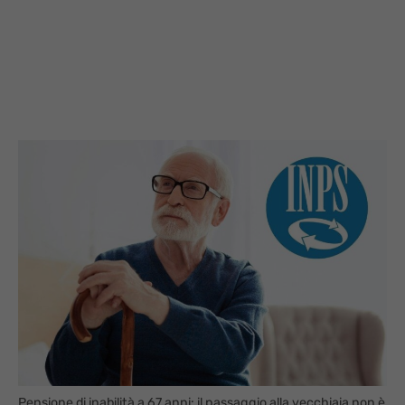
Pensione di inabilità a 67 anni: il passaggio alla vecchiaia non è