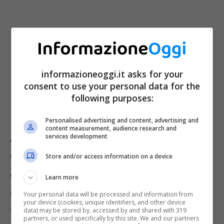
informazioneoggi.it asks for your
consent to use your personal data for the
following purposes:
Personalised advertising and content, advertising and
content measurement, audience research and
services development
A chiarirlo è stata anche la giurisprudenza: la
Corte di Cassazione, con la sentenza n. 844
Store and/or access information on a device
del 2018, ha stabilito che il titolare deve
Learn more
presentare una specifica domanda di
Your personal data will be processed and information from
your device (cookies, unique identifiers, and other device
trasformazione. Senza questa richiesta, il
data) may be stored by, accessed by and shared with 319
partners, or used specifically by this site. We and our partners