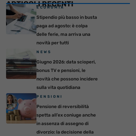
ARTICOLI RECENTI
ECONOMIA
Stipendio più basso in busta
paga ad agosto: è colpa
delle ferie, ma arriva una
novità per tutti
NEWS
Giugno 2026: data scioperi,
bonus TV e pensioni, le
novità che possono incidere
sulla vita quotidiana
PENSIONI
Pensione di reversibilità
spetta all’ex coniuge anche
in assenza di assegno di
divorzio: la decisione della