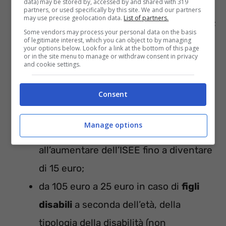
data) may be stored by, accessed by and shared with 319
riduce fino ad azzerarsi arrivando a un
partners, or used specifically by this site. We and our partners
may use precise geolocation data.
List of partners.
ISEE uguale o maggiore di 40 mila euro;
Some vendors may process your personal data on the basis
100 euro forfettari al mese per
nuclei
of legitimate interest, which you can object to by managing
your options below. Look for a link at the bottom of this page
or in the site menu to manage or withdraw consent in privacy
familiari numerosi
(ossia con 4 o più
and cookie settings.
figli);
Consent
85 euro al mese per
i figli successivi al
secondo
, in caso di ISEE uguale o
Manage options
inferiore a 15mila euro, che si riduce
all’aumentare dell’ISEE fino a diventare
di 15 euro;
da 105 euro a 25 euro in caso di
figli
disabili
a seconda dell’età, della
tipologia della disabilità (non