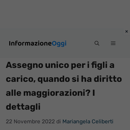
Vai
Menu
al
contenuto
Assegno unico per i figli a
carico, quando si ha diritto
alle maggiorazioni? I
dettagli
22 Novembre 2022
di
Mariangela Celiberti