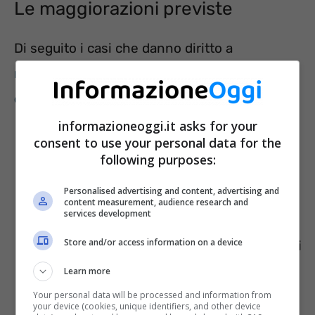
Le maggiorazioni previste
Di seguito i casi che danno diritto a
maggiorazioni dell’importo spettante
dell’assegno unico e universale:
informazioneoggi.it asks for your
consent to use your personal data for the
20 euro mensili per ogni figlio in caso
following purposes:
di
madri con età inferiore a 21 anni;
Personalised advertising and content, advertising and
30 euro per ogni figlio minorenne
se
content measurement, audience research and
services development
entrambi i genitori sono titolari di
Store and/or access information on a device
reddito da lavoro nel caso di ISEE pari
o inferiore a 15mila euro
. Se l’ISEE è
Learn more
invece più elevato, la maggiorazione si
Your personal data will be processed and information from
your device (cookies, unique identifiers, and other device