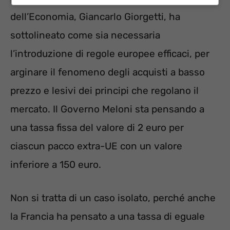
dell’Economia, Giancarlo Giorgetti, ha
sottolineato come sia necessaria
l’introduzione di regole europee efficaci, per
arginare il fenomeno degli acquisti a basso
prezzo e lesivi dei principi che regolano il
mercato. Il Governo Meloni sta pensando a
una tassa fissa del valore di 2 euro per
ciascun pacco extra-UE con un valore
inferiore a 150 euro.
Non si tratta di un caso isolato, perché anche
la Francia ha pensato a una tassa di eguale