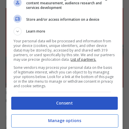
content measurement, audience research and
services development
Store and/or access information on a device
Learn more
Your personal data will be processed and information from
your device (cookies, unique identifiers, and other device
data) may be stored by, accessed by and shared with 319
partners, or used specifically by this site. We and our partners
may use precise geolocation data.
List of partners.
Some vendors may process your personal data on the basis
of legitimate interest, which you can object to by managing
your options below. Look for a link at the bottom of this page
or in the site menu to manage or withdraw consent in privacy
and cookie settings.
La mossa dell’UE per combattere l’aumento del fast fashion
(informazioneoggi.it)
Consent
L’Italia è particolarmente attenta a questa
Manage options
problematica, visto che anche il Ministro