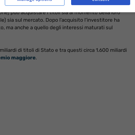
anze. Un cittadino, una impresa oppure un investitore
ne) può acquistare i titoli sia al momento della loro
) sia sul mercato. Dopo l’acquisito l’investitore ha
to, ma anche a quello degli interessi maturati sul
liardi di titoli di Stato e tra questi circa 1.600 miliardi
emio maggiore
.