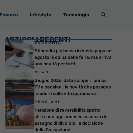
Finanza
Lifestyle
Tecnologia
ARTICOLI RECENTI
ECONOMIA
Stipendio più basso in busta paga ad
agosto: è colpa delle ferie, ma arriva
una novità per tutti
NEWS
Giugno 2026: data scioperi, bonus
TV e pensioni, le novità che possono
incidere sulla vita quotidiana
PENSIONI
Pensione di reversibilità spetta
all’ex coniuge anche in assenza di
assegno di divorzio: la decisione
della Cassazione