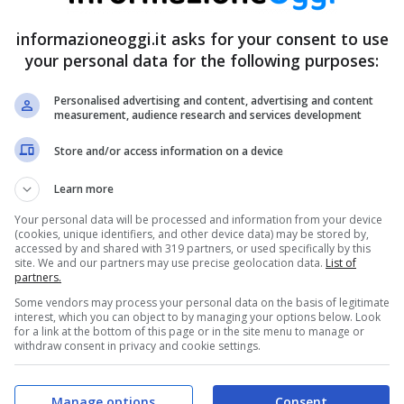
informazioneoggi.it asks for your consent to use
your personal data for the following purposes:
Personalised advertising and content, advertising and content
measurement, audience research and services development
Store and/or access information on a device
Learn more
Your personal data will be processed and information from your device
(cookies, unique identifiers, and other device data) may be stored by,
accessed by and shared with 319 partners, or used specifically by this
site. We and our partners may use precise geolocation data.
List of
partners.
Some vendors may process your personal data on the basis of legitimate
interest, which you can object to by managing your options below. Look
for a link at the bottom of this page or in the site menu to manage or
withdraw consent in privacy and cookie settings.
n inglese
bond
) emessi dal Dipartimento del Tesoro che
Manage options
Consent