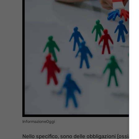
InformazioneOggi
Nello specifico, sono delle obbligazioni (ossia, i