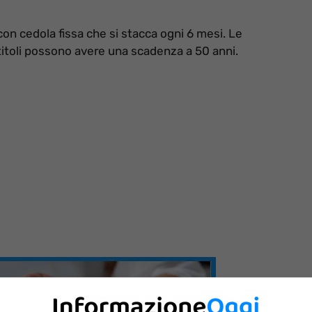
 con cedola fissa che si stacca ogni 6 mesi. Le
itoli possono avere una scadenza a 50 anni.