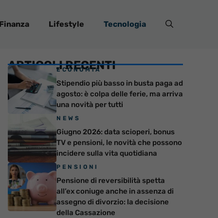
Finanza
Lifestyle
Tecnologia
ARTICOLI RECENTI
ECONOMIA
Stipendio più basso in busta paga ad
agosto: è colpa delle ferie, ma arriva
una novità per tutti
NEWS
Giugno 2026: data scioperi, bonus
TV e pensioni, le novità che possono
incidere sulla vita quotidiana
PENSIONI
Pensione di reversibilità spetta
all’ex coniuge anche in assenza di
assegno di divorzio: la decisione
della Cassazione