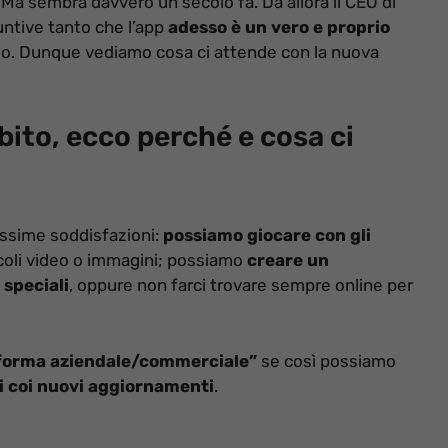
. Ma sembra davvero un secolo fa. Da allora il CEO di
untive tanto che l’app
adesso è un vero e proprio
ondo. Dunque vediamo cosa ci attende con la nuova
ito, ecco perché e cosa ci
ssime soddisfazioni:
possiamo giocare con gli
ccoli video o immagini; possiamo
creare un
 speciali
, oppure non farci trovare sempre online per
forma aziendale/commerciale”
se così possiamo
i coi nuovi aggiornamenti
.