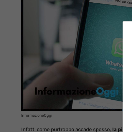
InformazioneOggi
Infatti come purtroppo accade spesso,
la piatt