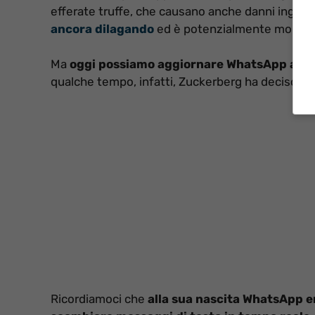
efferate truffe, che causano anche danni ingent
ancora dilagando
ed è potenzialmente molto p
Ma
oggi possiamo aggiornare WhatsApp anche 
qualche tempo, infatti, Zuckerberg ha deciso ch
Ricordiamoci che
alla sua nascita WhatsApp e