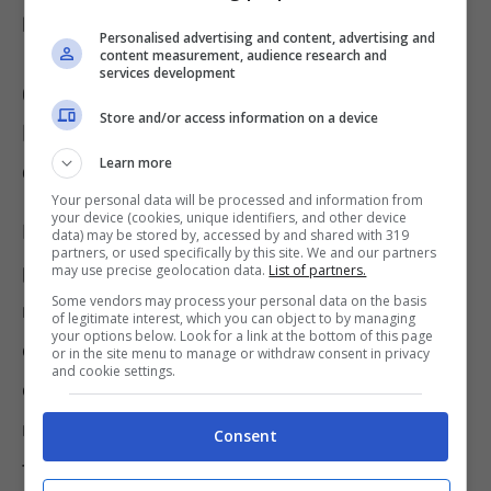
l’accesso.
Personalised advertising and content, advertising and
content measurement, audience research and
services development
Come facilitare l’accesso su
Store and/or access information on a device
Facebook con un solo tocco, ecco
Learn more
cosa bisogna fare con l’app
Your personal data will be processed and information from
your device (cookies, unique identifiers, and other device
Possiamo dare una bella notizia a chi non è
data) may be stored by, accessed by and shared with 319
partners, or used specifically by this site. We and our partners
proprio portato per la tecnologia: esiste un
may use precise geolocation data.
List of partners.
Some vendors may process your personal data on the basis
metodo semplice che risolverà ogni problema
of legitimate interest, which you can object to by managing
your options below. Look for a link at the bottom of this page
di accesso. La cosa positiva è che tutto parte
or in the site menu to manage or withdraw consent in privacy
and cookie settings.
dalla nostra app, la quale non deve essere
nemmeno aggiornata per una simile
Consent
funzione. Anzi, possiamo dire che la stessa si