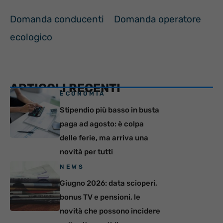
Domanda conducenti
Domanda operatore
ecologico
ARTICOLI RECENTI
ECONOMIA
Stipendio più basso in busta
paga ad agosto: è colpa
delle ferie, ma arriva una
novità per tutti
NEWS
Giugno 2026: data scioperi,
bonus TV e pensioni, le
novità che possono incidere