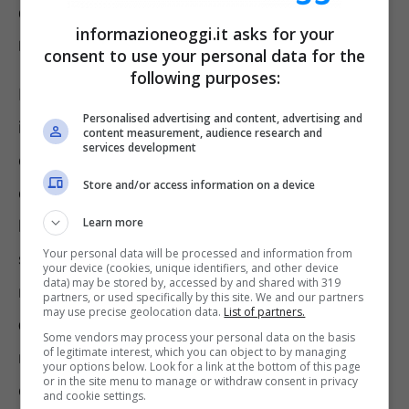
conducenti di veicoli, quali sono i
informazioneoggi.it asks for your
requisiti per il personale?
consent to use your personal data for the
following purposes:
In primis, bisogna possedere la cittadinanza
Personalised advertising and content, advertising and
italiana o di uno dei paesi che facciano parte
content measurement, audience research and
services development
dell’Unione Europea. Poi, è importante godere
Store and/or access information on a device
dei diritti civili e politici, avere più di 18 anni e
Learn more
la giusta idoneità psico-fisica richiesta per
Your personal data will be processed and information from
simili lavori. Come unico requisito formativo è
your device (cookies, unique identifiers, and other device
data) may be stored by, accessed by and shared with 319
richiesto l’aver terminato
la scuola
partners, or used specifically by this site. We and our partners
may use precise geolocation data.
List of partners.
dell’obbligo
. Inoltre, agli operatori ecologici è
Some vendors may process your personal data on the basis
of legitimate interest, which you can object to by managing
richiesta la patente B, mentre ai conducenti,
your options below. Look for a link at the bottom of this page
or in the site menu to manage or withdraw consent in privacy
di quella particolare categoria di veicoli, è
and cookie settings.