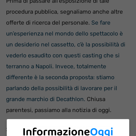
Prima di passare all’esposizione di tale
procedura pubblica, segnaliamo anche altre
offerte di ricerca del personale.
Se fare
un’esperienza nel mondo dello spettacolo è
un desiderio nel cassetto, c’è la possibilità di
vederlo esaudito con questi casting che si
terranno a Napoli.
Invece, totalmente
differente è la seconda proposta: stiamo
parlando della possibilità di lavorare per il
grande marchio di Decathlon.
Chiusa
parentesi, passiamo alla notizia di oggi.
Si cercano operatori ecologici e