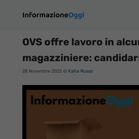
Vai
al
contenuto
OVS offre lavoro in alc
magazziniere: candidar
28 Novembre 2022
di
Katia Russo