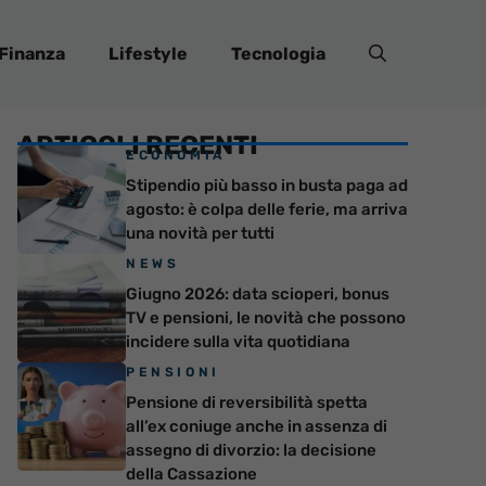
Finanza
Lifestyle
Tecnologia
ARTICOLI RECENTI
ECONOMIA
Stipendio più basso in busta paga ad
agosto: è colpa delle ferie, ma arriva
una novità per tutti
NEWS
Giugno 2026: data scioperi, bonus
TV e pensioni, le novità che possono
incidere sulla vita quotidiana
PENSIONI
Pensione di reversibilità spetta
all’ex coniuge anche in assenza di
assegno di divorzio: la decisione
della Cassazione