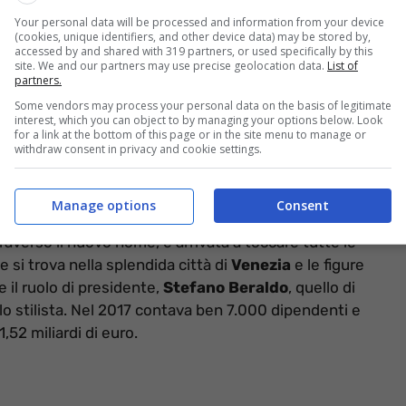
Your personal data will be processed and information from your device
(cookies, unique identifiers, and other device data) may be stored by,
accessed by and shared with 319 partners, or used specifically by this
site. We and our partners may use precise geolocation data.
List of
partners.
l nome di OVS non è affatto sconosciuto in Italia.
OVS
nire abbigliamento sia per gli adulti, quindi donne
Some vendors may process your personal data on the basis of legitimate
interest, which you can object to by managing your options below. Look
se chiedendo, OVS è l’acronimo di
Organizzatore
for a link at the bottom of this page or in the site menu to manage or
withdraw consent in privacy and cookie settings.
Infatti, ufficialmente, con il nome con cui lo
Ma, in precedenza, si chiamava
Coinette
ed era stata
Manage options
Consent
traverso il nuovo nome, è arrivata a toccare tutte le
e si trova nella splendida città di
Venezia
e le figure
e il ruolo di presidente,
Stefano Beraldo
, quello di
lo stilista. Nel 2017 contava ben 7.000 dipendenti e
,52 miliardi di euro.