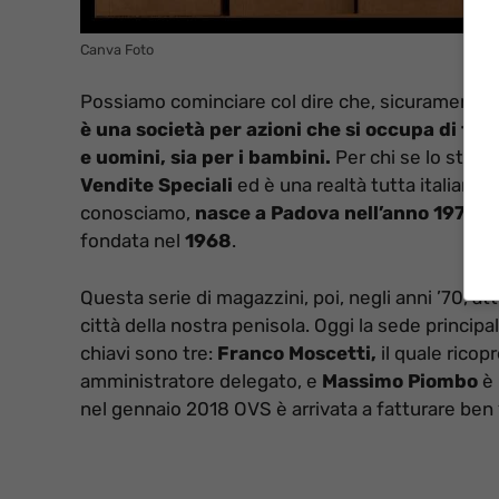
Canva Foto
Possiamo cominciare col dire che, sicuramente, i
è una società per azioni che si occupa di for
e uomini, sia per i bambini.
Per chi se lo stes
Vendite Speciali
ed è una realtà tutta italiana. 
conosciamo,
nasce a Padova nell’anno 1972
. 
fondata nel
1968
.
Questa serie di magazzini, poi, negli anni ’70, at
città della nostra penisola. Oggi la sede principal
chiavi sono tre:
Franco Moscetti,
il quale ricopr
amministratore delegato, e
Massimo Piombo
è 
nel gennaio 2018 OVS è arrivata a fatturare ben 1