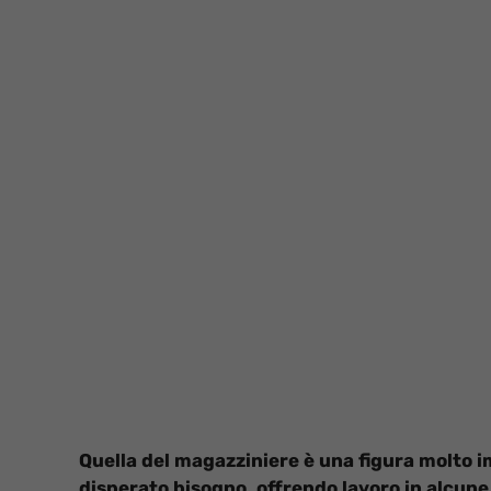
Quella del magazziniere è una figura molto i
disperato bisogno, offrendo lavoro in alcune 