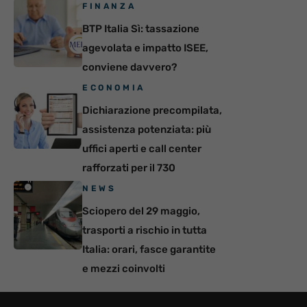
FINANZA
BTP Italia Sì: tassazione
agevolata e impatto ISEE,
conviene davvero?
ECONOMIA
Dichiarazione precompilata,
assistenza potenziata: più
uffici aperti e call center
rafforzati per il 730
NEWS
Sciopero del 29 maggio,
trasporti a rischio in tutta
Italia: orari, fasce garantite
e mezzi coinvolti