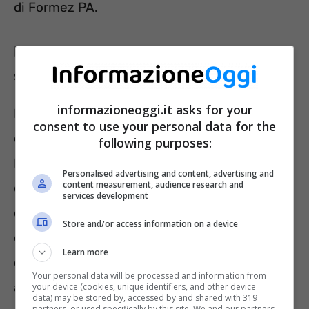
di Formez PA.
Lavorare per Formez PA, cosa
sappiamo dei requisiti generali?
informazioneoggi.it asks for your
Possiamo dire che questi risultano essere i
consent to use your personal data for the
classici requisiti previsti da ogni concorso.
following purposes:
Dunque, è necessario essere cittadini italiani
Personalised advertising and content, advertising and
content measurement, audience research and
o di uno degli stati che facciano parte
services development
dell’Unione Europea. Poi, è importante godere
Store and/or access information on a device
dei diritti civili e di quelli politici e, di
Learn more
conseguenza, far parte dell’elettorato politico
Your personal data will be processed and information from
attivo. Di uguale importanza è possedere la
your device (cookies, unique identifiers, and other device
data) may be stored by, accessed by and shared with 319
partners, or used specifically by this site. We and our partners