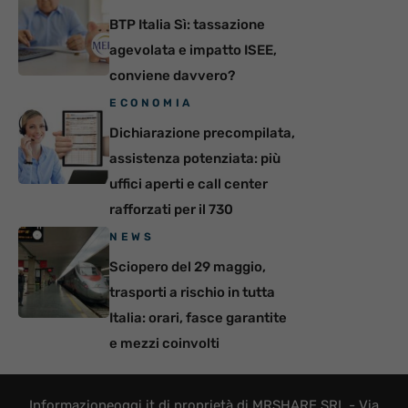
BTP Italia Sì: tassazione
agevolata e impatto ISEE,
conviene davvero?
ECONOMIA
Dichiarazione precompilata,
assistenza potenziata: più
uffici aperti e call center
rafforzati per il 730
NEWS
Sciopero del 29 maggio,
trasporti a rischio in tutta
Italia: orari, fasce garantite
e mezzi coinvolti
Informazioneoggi.it di proprietà di MRSHARE SRL - Via