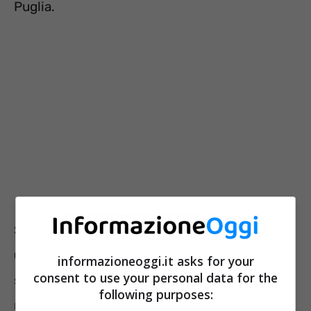
Puglia.
Stando a quanto dichiarato si registrerebbe
un progressivo calo delle proposte
da
informazioneoggi.it asks for your
consent to use your personal data for the
settembre in avanti, mese in cui si era alla
following purposes:
ricerca circa 465 dipendenti. Il report appena