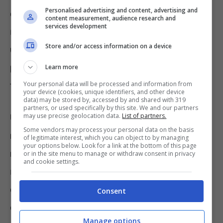
Personalised advertising and content, advertising and
citato non fa che confermare tale trend
content measurement, audience research and
services development
negativo: gli ultimi tre mesi dell’anno vedono
Store and/or access information on a device
una discesa pari a 8.040 assunzioni
pianificate in Puglia
rispetto al medesimo
Learn more
Your personal data will be processed and information from
trimestre dello scorso anno.
your device (cookies, unique identifiers, and other device
data) may be stored by, accessed by and shared with 319
partners, or used specifically by this site. We and our partners
may use precise geolocation data.
List of partners.
Un calo complessivo, in prospettiva
Some vendors may process your personal data on the basis
nazionale, pari al -10,4% sempre per i tre
of legitimate interest, which you can object to by managing
your options below. Look for a link at the bottom of this page
mesi considerati
, le cui cause andrebbero
or in the site menu to manage or withdraw consent in privacy
and cookie settings.
rintracciate nella decelerazione generale del
comparto economico per via dell’exploit dei
Consent
costi energetici, dei moti inflazionistici e del
Manage options