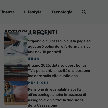
Finanza
Lifestyle
Tecnologia
ARTICOLI RECENTI
ECONOMIA
Stipendio più basso in busta paga ad
agosto: è colpa delle ferie, ma arriva
una novità per tutti
NEWS
Giugno 2026: data scioperi, bonus
TV e pensioni, le novità che possono
incidere sulla vita quotidiana
PENSIONI
Pensione di reversibilità spetta
all’ex coniuge anche in assenza di
assegno di divorzio: la decisione
della Cassazione