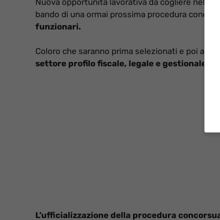
Nuova opportunità lavorativa da cogliere nel pub
bando di una ormai prossima procedura concorsu
funzionari.
Coloro che saranno prima selezionati e poi assun
settore
profilo fiscale, legale e gestionale
.
L’ufficializzazione della procedura concorsu