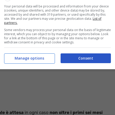
blico impiego. L’Agenzia delle Entrate ha annunciato il
Your personal data will be processed and information from your device
ale finalizzata
all’assunzione di ben 1.644
(cookies, unique identifiers, and other device data) may be stored by,
accessed by and shared with 319 partners, or used specifically by this
site. We and our partners may use precise geolocation data.
List of
partners.
ti andranno a essere inseriti in
posizioni inerenti il
Some vendors may process your personal data on the basis of legitimate
interest, which you can object to by managing your options below. Look
for a link at the bottom of this page or in the site menu to manage or
withdraw consent in privacy and cookie settings.
Manage options
Consent
ale è attesa
in ogni caso
non oltre i primi sei mesi