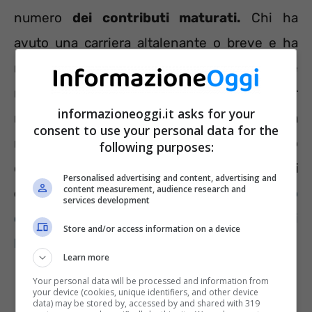
numero
dei contributi maturati.
Chi ha
avuto una carriera altalenante o breve e ha
maturato solo venti anni di contributi deve
necessariamente attendere i 67 anni per
informazioneoggi.it asks for your
richiedere la pensione di vecchiaia? In realtà
consent to use your personal data for the
no dato che alcuni escamotage consentono
following purposes:
di lasciare il lavoro anche
con 15 anni di
Personalised advertising and content, advertising and
content measurement, audience research and
contributi
.
Parliamo delle deroghe Amato
services development
che si rivolgono, però, ad una stretta platea di
Store and/or access information on a device
beneficiari
.
Learn more
Your personal data will be processed and information from
your device (cookies, unique identifiers, and other device
data) may be stored by, accessed by and shared with 319