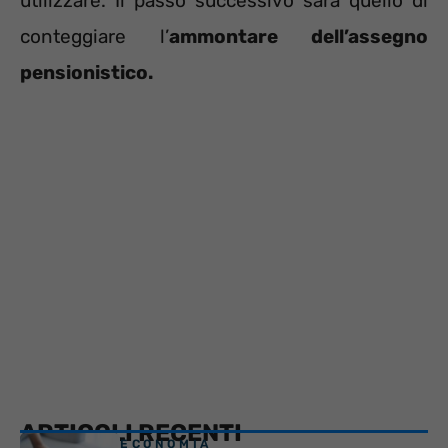
utilizzare. Il passo successivo sarà quello di
conteggiare l’
ammontare dell’assegno
pensionistico.
ARTICOLI RECENTI
ECONOMIA