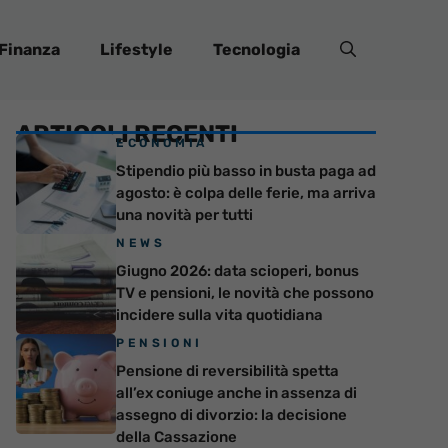
Finanza
Lifestyle
Tecnologia
ARTICOLI RECENTI
ECONOMIA
Stipendio più basso in busta paga ad
agosto: è colpa delle ferie, ma arriva
una novità per tutti
NEWS
Giugno 2026: data scioperi, bonus
TV e pensioni, le novità che possono
incidere sulla vita quotidiana
PENSIONI
Pensione di reversibilità spetta
all’ex coniuge anche in assenza di
assegno di divorzio: la decisione
della Cassazione