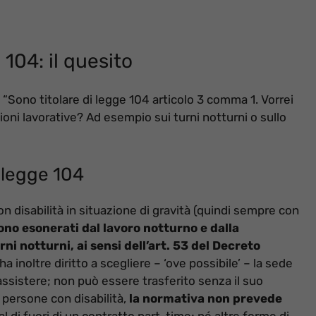
104: il quesito
 “Sono titolare di legge 104 articolo 3 comma 1. Vorrei
ioni lavorative? Ad esempio sui turni notturni o sullo
o legge 104
on disabilità in situazione di gravità (quindi sempre con
ono esonerati dal lavoro notturno e dalla
rni notturni, ai sensi dell’art. 53 del Decreto
 ha inoltre diritto a scegliere – ‘ove possibile’ – la sede
 assistere; non può essere trasferito senza il suo
 persone con disabilità,
la normativa non prevede
 al di fuori di un contratto part-time; né altre forme di