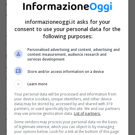
o qualifica professionale
,
le quali non siano
oltre i 2500€.
informazioneoggi.it asks for your
consent to use your personal data for the
Altro aspetto da tener a amente riguarda il
following purposes:
fatto che spetta soltanto
1 volta a
Personalised advertising and content, advertising and
content measurement, audience research and
beneficiario.
Inoltre, viene concesso in
services development
ordine cronologico a chi ne fa richiesta, nel
Store and/or access information on a device
rispetto dei
requisiti.
Learn more
Your personal data will be processed and information from
Il
bonus,
erogato come
voucher
, va fruito in
your device (cookies, unique identifiers, and other device
data) may be stored by, accessed by and shared with 319
modo necessario
non dopo i sessanta giorni
partners, or used specifically by this site. We and our partners
may use precise geolocation data.
List of partners.
dalla relativa emissione. Rispetto a titoli
Some vendors may process your personal data on the basis
of legitimate interest, which you can object to by managing
professionali, patenti, oppure carta di
your options below. Look for a link at the bottom of this page