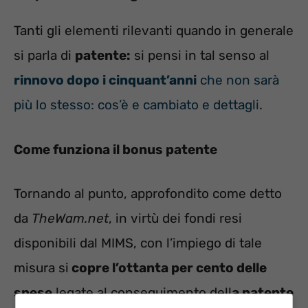
Tanti gli elementi rilevanti quando in generale
si parla di
patente:
si pensi in tal senso al
rinnovo dopo i cinquant’anni
che non sarà
più lo stesso: cos’è e cambiato e dettagli
.
Come funziona il bonus patente
Tornando al punto, approfondito come detto
da
TheWam.net
, in virtù dei fondi resi
disponibili dal MIMS, con l’impiego di tale
misura si
copre l’ottanta per cento delle
spese
legate al conseguimento dell
a patente