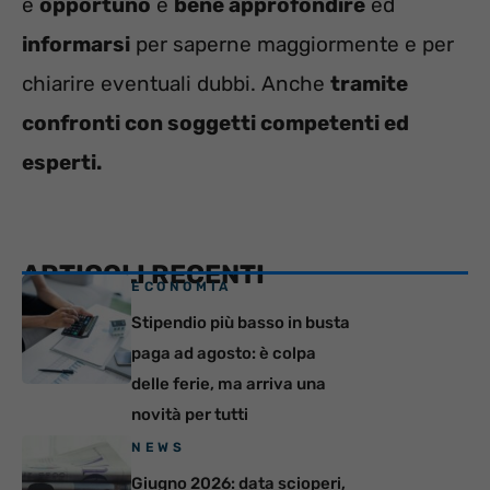
è
opportuno
e
bene approfondire
ed
informarsi
per saperne maggiormente e per
chiarire eventuali dubbi. Anche
tramite
confronti con soggetti competenti ed
esperti.
ARTICOLI RECENTI
ECONOMIA
Stipendio più basso in busta
paga ad agosto: è colpa
delle ferie, ma arriva una
novità per tutti
NEWS
Giugno 2026: data scioperi,