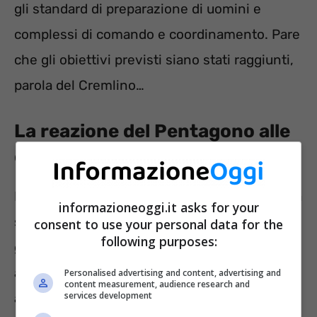
gli standard di preparazione di uomini e
complessi di comando e coordinamento. Pare
che gli obiettivi previsti siano stati raggiunti,
parola del Cremlino…
La reazione del Pentagono alle
operazioni russe
L’attività militare messa in campo dai russi era
informazioneoggi.it asks for your
stata
preavvisata agli Stati Uniti
. Lo ha
consent to use your personal data for the
following purposes:
garantito il
Pentagono
evidenziando come si
abbia a che fare con una ordinaria
Personalised advertising and content, advertising and
content measurement, audience research and
services development
amministrazione.