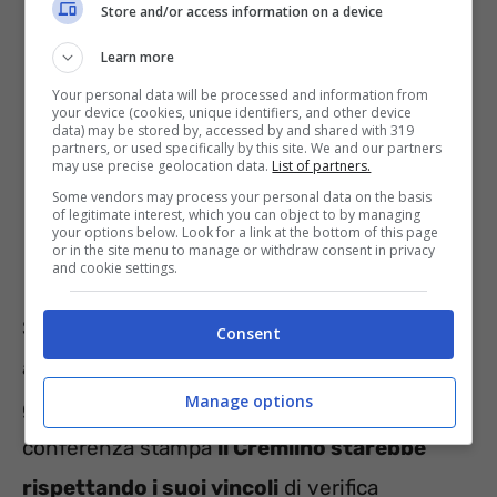
Store and/or access information on a device
Learn more
Your personal data will be processed and information from
your device (cookies, unique identifiers, and other device
data) may be stored by, accessed by and shared with 319
partners, or used specifically by this site. We and our partners
may use precise geolocation data.
List of partners.
Some vendors may process your personal data on the basis
of legitimate interest, which you can object to by managing
your options below. Look for a link at the bottom of this page
or in the site menu to manage or withdraw consent in privacy
and cookie settings.
Stando alle parole dei rappresentanti
Consent
americano, in particolar modo del
Manage options
generale
Pat Ryder
, nel corso di una
conferenza stampa
il Cremlino starebbe
rispettando i suoi vincoli
di verifica