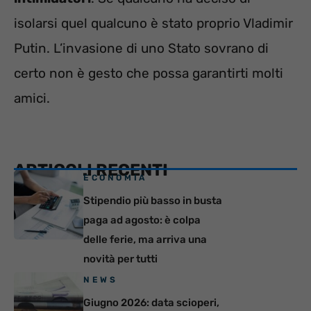
isolarsi quel qualcuno è stato proprio Vladimir
Putin. L’invasione di uno Stato sovrano di
certo non è gesto che possa garantirti molti
amici.
ARTICOLI RECENTI
ECONOMIA
Stipendio più basso in busta
paga ad agosto: è colpa
delle ferie, ma arriva una
novità per tutti
NEWS
Giugno 2026: data scioperi,