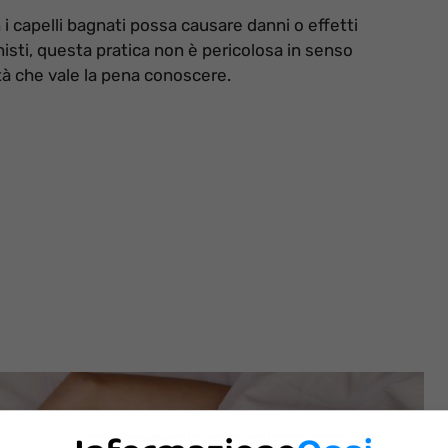
i capelli bagnati possa causare danni o effetti
nisti, questa pratica non è pericolosa in senso
tà che vale la pena conoscere.