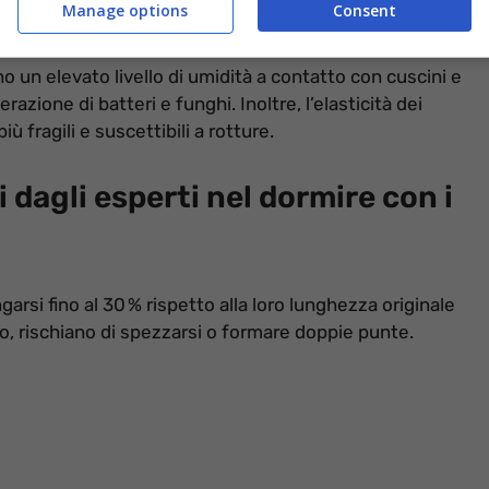
Manage options
Consent
no i rischi – informazioneoggi.it
un elevato livello di umidità a contatto con cuscini e
azione di batteri e funghi. Inoltre, l’elasticità dei
 fragili e suscettibili a rotture.
ti dagli esperti nel dormire con i
ngarsi fino al 30 % rispetto alla loro lunghezza originale
no, rischiano di spezzarsi o formare doppie punte.