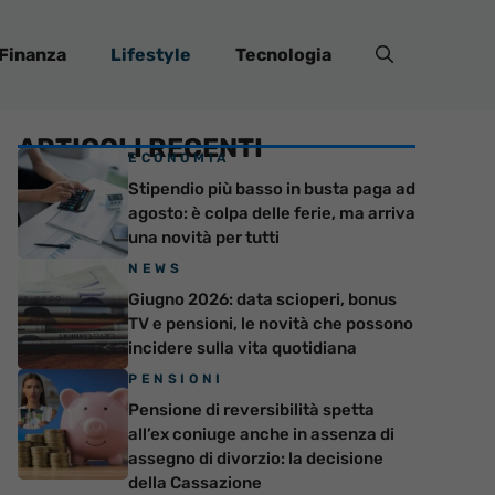
Finanza
Lifestyle
Tecnologia
ARTICOLI RECENTI
ECONOMIA
Stipendio più basso in busta paga ad
agosto: è colpa delle ferie, ma arriva
una novità per tutti
NEWS
Giugno 2026: data scioperi, bonus
TV e pensioni, le novità che possono
incidere sulla vita quotidiana
PENSIONI
Pensione di reversibilità spetta
all’ex coniuge anche in assenza di
assegno di divorzio: la decisione
della Cassazione