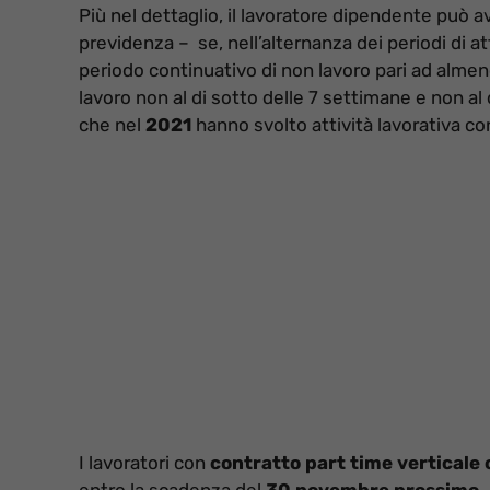
Più nel dettaglio, il lavoratore dipendente può ave
previdenza – se, nell’alternanza dei periodi di at
periodo continuativo di non lavoro pari ad almen
lavoro non al di sotto delle 7 settimane e non al 
che nel
2021
hanno svolto attività lavorativa c
I lavoratori con
contratto part time verticale c
entro la scadenza del
30 novembre prossimo.