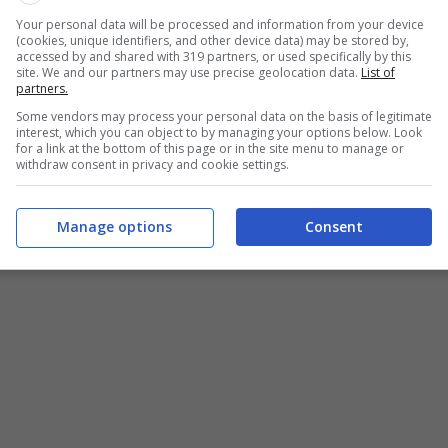
Your personal data will be processed and information from your device
(cookies, unique identifiers, and other device data) may be stored by,
accessed by and shared with 319 partners, or used specifically by this
site. We and our partners may use precise geolocation data.
List of
partners.
, prevista a favore di lavoratori che non possono
vorate continuative nel corso del tempo e che, dunque,
Some vendors may process your personal data on the basis of legitimate
interest, which you can object to by managing your options below. Look
socio-economico per il paese.
for a link at the bottom of this page or in the site menu to manage or
withdraw consent in privacy and cookie settings.
ne del decreto Aiuti. La misura di sostegno in verità si
, di una copertura previdenziale figurativa a fini
Manage options
Consent