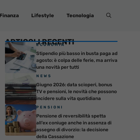
Finanza
Lifestyle
Tecnologia
ARTICOLI RECENTI
ECONOMIA
Stipendio più basso in busta paga ad
agosto: è colpa delle ferie, ma arriva
una novità per tutti
NEWS
Giugno 2026: data scioperi, bonus
TV e pensioni, le novità che possono
incidere sulla vita quotidiana
PENSIONI
Pensione di reversibilità spetta
all’ex coniuge anche in assenza di
assegno di divorzio: la decisione
della Cassazione