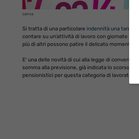
canva
Si tratta di una particolare
indennità una tantum
contare su un’attività di lavoro con giornate la
più di altri possono patire il delicato momento 
E’ una delle novità di cui alla legge di conversio
somma alla previsione, già indicata lo scorso anno
pensionistici per questa categoria di lavoratori.