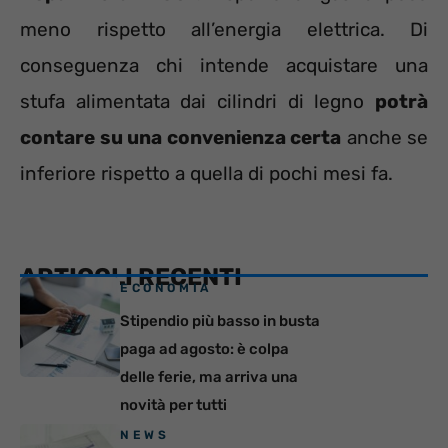
meno rispetto all’energia elettrica. Di
conseguenza chi intende acquistare una
stufa alimentata dai cilindri di legno
potrà
contare su una convenienza certa
anche se
inferiore rispetto a quella di pochi mesi fa.
ARTICOLI RECENTI
ECONOMIA
Stipendio più basso in busta
paga ad agosto: è colpa
delle ferie, ma arriva una
novità per tutti
NEWS