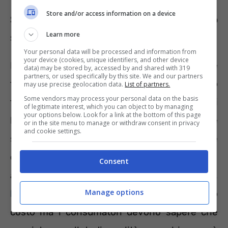
Store and/or access information on a device
Stufa a pellet, rimane un valido
Learn more
strumento di risparmio
Your personal data will be processed and information from
your device (cookies, unique identifiers, and other device
L’aumento della domanda e la riduzione delle
data) may be stored by, accessed by and shared with 319
partners, or used specifically by this site. We and our partners
forniture di legno legate alla guerra hanno
may use precise geolocation data.
List of partners.
Some vendors may process your personal data on the basis
fatto crescere anche il costo dei cilindri di
of legitimate interest, which you can object to by managing
your options below. Look for a link at the bottom of this page
legno necessari per il funzionamento delle
or in the site menu to manage or withdraw consent in privacy
and cookie settings.
stufe. Un sacco da 15 chili è passato a costare
da 3/4 euro a 9/10 euro
e in alcuni casi
Consent
anche a 13 euro.
Sono iniziate a dilagare, poi,
Manage options
le truffe sul web
riguardanti vendite a basso
costo ma i consumatori devono sapere che