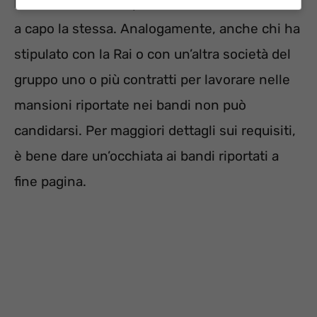
lavora in Rai o sempre in un’altra società con
a capo la stessa. Analogamente, anche chi ha
stipulato con la Rai o con un’altra società del
gruppo uno o più contratti per lavorare nelle
mansioni riportate nei bandi non può
candidarsi. Per maggiori dettagli sui requisiti,
è bene dare un’occhiata ai bandi riportati a
fine pagina.