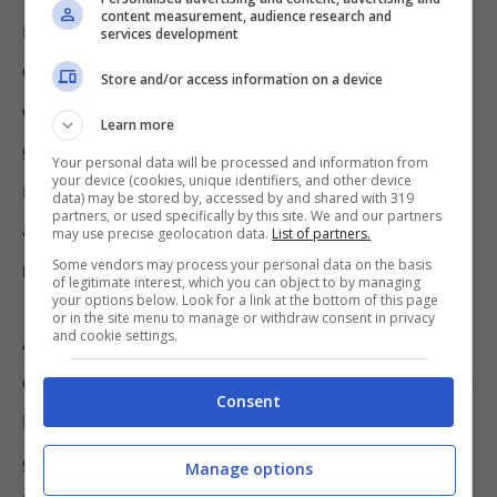
content measurement, audience research and
nostro paese. Come detto poco prima,
le
services development
offerte di lavoro sono rivolte ai candidati
Store and/or access information on a device
che possiedono tra i 18 ed i 29 anni e 364
Learn more
giorni
. Poi, come unico requisito formativo, è
Your personal data will be processed and information from
your device (cookies, unique identifiers, and other device
richiesto il diploma di maturità. Allo stesso si
data) may be stored by, accessed by and shared with 319
partners, or used specifically by this site. We and our partners
aggiunge
, solo per gli assistenti di
may use precise geolocation data.
List of partners.
Some vendors may process your personal data on the basis
redazione,
la patente di guida di tipo B.
of legitimate interest, which you can object to by managing
your options below. Look for a link at the bottom of this page
or in the site menu to manage or withdraw consent in privacy
and cookie settings.
Al contrario,
non possono presentare la
domanda
tutti coloro che risultano esser stati
Consent
licenziati dalla Rai o da un’altra società del
gruppo. Stesso discorso vale per chi già
Manage options