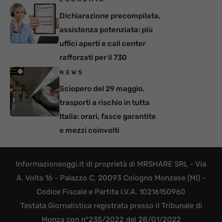
Dichiarazione precompilata,
assistenza potenziata: più
uffici aperti e call center
rafforzati per il 730
NEWS
Sciopero del 29 maggio,
trasporti a rischio in tutta
Italia: orari, fasce garantite
e mezzi coinvolti
Informazioneoggi.it di proprietà di MRSHARE SRL - Via
A. Volta 16 - Palazzo C, 20093 Cologno Monzese (MI) -
Codice Fiscale e Partita I.V.A. 10216150960
Testata Giornalistica registrata presso il Tribunale di
Monza con n°235/2022 del 28/01/2022