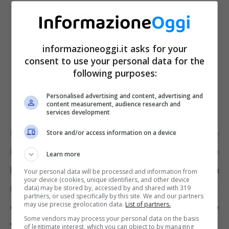
informazioneoggi.it asks for your
consent to use your personal data for the
following purposes:
Personalised advertising and content, advertising and
content measurement, audience research and
services development
Nel caso in cui, però, l’assegno risultasse
Store and/or access information on a device
inferiore a 515,58 euro si potrebbe richiedere
Learn more
l’integrazione al minimo
in modo tale da
Your personal data will be processed and information from
your device (cookies, unique identifiers, and other device
raggiungere la suddetta cifra. Ricordiamo, poi,
data) may be stored by, accessed by and shared with 319
partners, or used specifically by this site. We and our partners
may use precise geolocation data.
List of partners.
che l’assegno ordinario di invalidità si può
Some vendors may process your personal data on the basis
trasformare in pensione di vecchiaia
al
of legitimate interest, which you can object to by managing