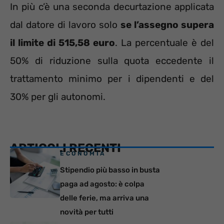
In più c’è una seconda decurtazione applicata
dal datore di lavoro solo
se l’assegno supera
il limite di 515,58 euro
. La percentuale è del
50% di riduzione sulla quota eccedente il
trattamento minimo per i dipendenti e del
30% per gli autonomi.
ARTICOLI RECENTI
ECONOMIA
Stipendio più basso in busta
paga ad agosto: è colpa
delle ferie, ma arriva una
novità per tutti