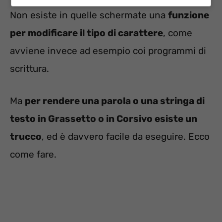
Non esiste in quelle schermate una
funzione
per modificare il tipo di carattere
, come
avviene invece ad esempio coi programmi di
scrittura.
Ma
per rendere una parola o una stringa di
testo in Grassetto o in Corsivo esiste un
trucco
, ed è davvero facile da eseguire. Ecco
come fare.