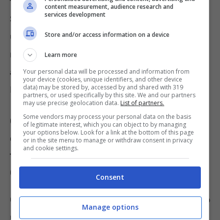
testo dei messaggi in Grassetto o Corsivo
.
content measurement, audience research and
services development
Si tratta di una particolarità che può rendere
Store and/or access information on a device
un messaggino davvero inedito e gradito al
mittente. E
non è necessario installare altre
Learn more
applicazioni o software per poterlo fare.
Your personal data will be processed and information from
your device (cookies, unique identifiers, and other device
data) may be stored by, accessed by and shared with 319
Ecco i sistemi, sia per Android che iOS.
partners, or used specifically by this site. We and our partners
may use precise geolocation data.
List of partners.
Some vendors may process your personal data on the basis
Come stupire i contatti su WhatsApp
of legitimate interest, which you can object to by managing
your options below. Look for a link at the bottom of this page
con un messaggio particolare, ecco il
or in the site menu to manage or withdraw consent in privacy
and cookie settings.
trucco per scrivere in Grassetto e in
Corsivo
Consent
Quando scriviamo un messaggio su WhatsApp
Manage options
usiamo la
tastiera del cellulare
, o del Tablet.