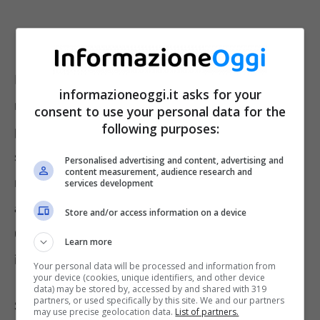
Infatti, gli hacker sono molto bravi a risalire ai
informazioneoggi.it asks for your
nostri dati personali approfittando delle
consent to use your personal data for the
following purposes:
persone più “distratte”. La truffa è molto
semplice. Il cliente PostePay ricevuta la
Personalised advertising and content, advertising and
content measurement, audience research and
notifica con la richiesta di pagamenti non
services development
ancora contabilizzati a nome di PostePay.
Store and/or access information on a device
Quindi, effettua il pagamento. La truffa è
Learn more
iniziata.
Your personal data will be processed and information from
your device (cookies, unique identifiers, and other device
data) may be stored by, accessed by and shared with 319
partners, or used specifically by this site. We and our partners
Sia Poste Italiane sia le forze dell’ordine
may use precise geolocation data.
List of partners.