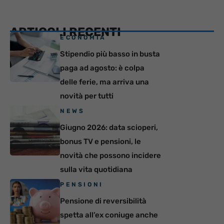
ARTICOLI RECENTI
ECONOMIA
Stipendio più basso in busta
paga ad agosto: è colpa
delle ferie, ma arriva una
novità per tutti
NEWS
Giugno 2026: data scioperi,
bonus TV e pensioni, le
novità che possono incidere
sulla vita quotidiana
PENSIONI
Pensione di reversibilità
spetta all’ex coniuge anche