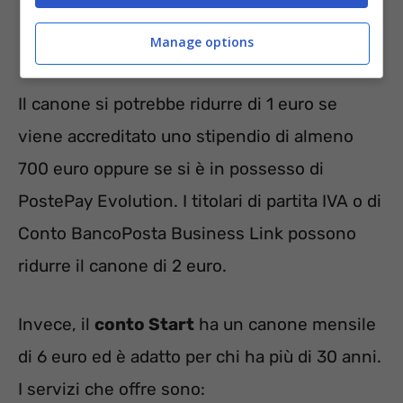
prelievi dagli ATM Postamat;
Manage options
bonifici e postagiro online e da App.
Il canone si potrebbe ridurre di 1 euro se
viene accreditato uno stipendio di almeno
700 euro oppure se si è in possesso di
PostePay Evolution. I titolari di partita IVA o di
Conto BancoPosta Business Link possono
ridurre il canone di 2 euro.
Invece, il
conto Start
ha un canone mensile
di 6 euro ed è adatto per chi ha più di 30 anni.
I servizi che offre sono: