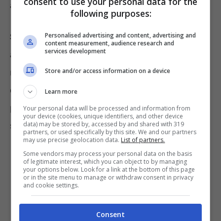
consent to use your personal data for the
anche il conto cambierebbe.
following purposes:
Personalised advertising and content, advertising and
Start giovani
è adatto a chi ha meno di 30
content measurement, audience research and
services development
anni. Il conto deve essere però
monointestato. Il canone mensile è di 2 euro
Store and/or access information on a device
con la possibilità di essere ridotto in
Learn more
particolari condizioni. Sono inclusi i seguenti
Your personal data will be processed and information from
your device (cookies, unique identifiers, and other device
data) may be stored by, accessed by and shared with 319
servizi:
partners, or used specifically by this site. We and our partners
may use precise geolocation data.
List of partners.
Some vendors may process your personal data on the basis
carta di debito Postepay;
of legitimate interest, which you can object to by managing
your options below. Look for a link at the bottom of this page
internet e Mobile Banking (Banca
or in the site menu to manage or withdraw consent in privacy
and cookie settings.
Multicanale);
carnet Assegni (1/anno);
Consent