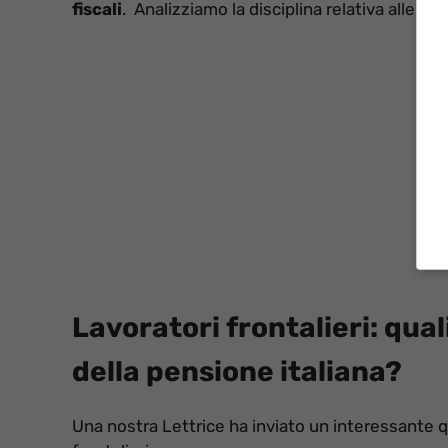
fiscali
. Analizziamo la disciplina relativa alle pen
Lavoratori frontalieri: qual
della pensione italiana?
Una nostra Lettrice ha inviato un interessante q