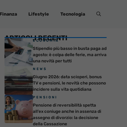
Finanza
Lifestyle
Tecnologia
ARTICOLI RECENTI
ECONOMIA
Stipendio più basso in busta paga ad
agosto: è colpa delle ferie, ma arriva
una novità per tutti
NEWS
Giugno 2026: data scioperi, bonus
TV e pensioni, le novità che possono
incidere sulla vita quotidiana
PENSIONI
Pensione di reversibilità spetta
all’ex coniuge anche in assenza di
assegno di divorzio: la decisione
della Cassazione