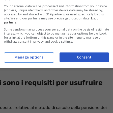
sioni.
Your personal data will be processed and information from your device
(cookies, unique identifiers, and other device data) may be stored by,
accessed by and shared with 319 partners, or used specifically by this
site. We and our partners may use precise geolocation data.
List of
partners.
Some vendors may process your personal data on the basis of legitimate
interest, which you can object to by managing your options below. Look
for a link at the bottom of this page or in the site menu to manage or
withdraw consent in privacy and cookie settings.
Manage options
Consent
i sono i requisiti per usufruire
uesito, relativo al metodo di calcolo della pensione dei