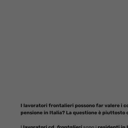
I lavoratori frontalieri possono far valere i 
pensione in Italia? La questione è piuttosto
I
lavoratori cd.
frontalieri
sono i
residenti in 