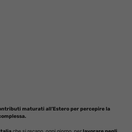
contributi maturati all’Estero per percepire la
 complessa.
Italia
che si recano, ogni giorno, per
lavorare negli