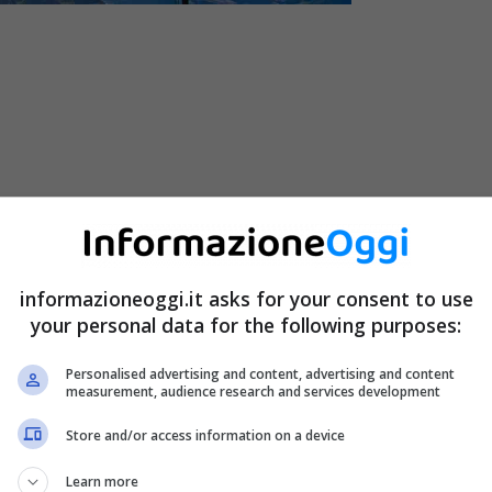
informazioneoggi.it asks for your consent to use
your personal data for the following purposes:
: la Svizzera, la Francia, l’Austria, la Slovenia, Città
ientrano in tale categoria anche i lavoratori dipendenti
Personalised advertising and content, advertising and content
o di lavoro, devono soggiornare all’estero per un
periodo
measurement, audience research and services development
Store and/or access information on a device
tori frontalieri, anche delle specifiche
agevolazioni
Learn more