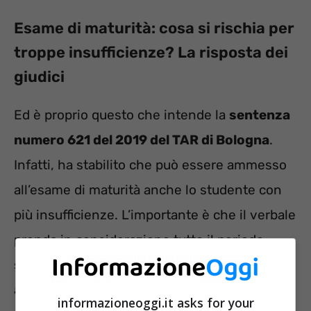
Esame di maturità: cosa si rischia per
troppe insufficienze? La risposta dei
giudici
Ed è proprio questo che intende la
sentenza
numero 621 del 2019 del TAR di Bologna
.
Infatti, ha stabilito che può essere ammesso
all’esame di maturità anche lo studente con
più insufficienze. L’importante è che il verbale
prenda in considerazione tutto il periodo
scolastico e formativo e non solo l’ultimo
anno.
informazioneoggi.it asks for your