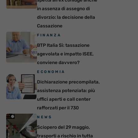
spetta all’ex coniuge anche
in assenza di assegno di
divorzio: la decisione della
Cassazione
FINANZA
BTP Italia Sì: tassazione
agevolata e impatto ISEE,
conviene davvero?
ECONOMIA
Dichiarazione precompilata,
assistenza potenziata: più
uffici aperti e call center
rafforzati per il 730
NEWS
Sciopero del 29 maggio,
trasporti a rischio in tutta