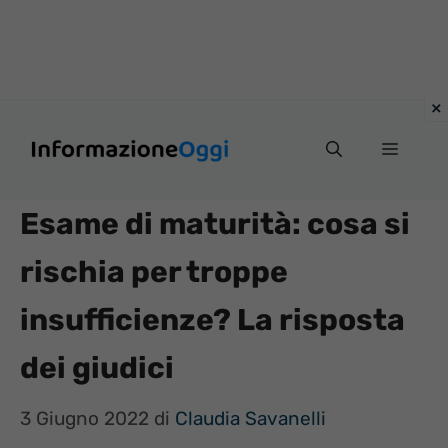
Vai
Menu
al
contenuto
Esame di maturità: cosa si
rischia per troppe
insufficienze? La risposta
dei giudici
3 Giugno 2022
di
Claudia Savanelli