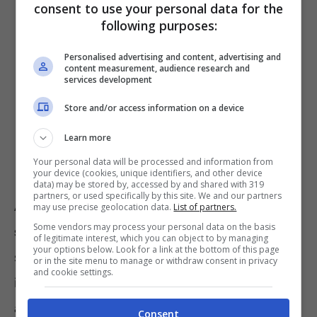
consent to use your personal data for the
following purposes:
Personalised advertising and content, advertising and
content measurement, audience research and
services development
Store and/or access information on a device
Learn more
Your personal data will be processed and information from
your device (cookies, unique identifiers, and other device
data) may be stored by, accessed by and shared with 319
partners, or used specifically by this site. We and our partners
Anche il
TAR della Puglia
, con la recente
may use precise geolocation data.
List of partners.
Some vendors may process your personal data on the basis
sentenza numero 741 del 2022
, ha
of legitimate interest, which you can object to by managing
your options below. Look for a link at the bottom of this page
sottolineato che non bastano due
or in the site menu to manage or withdraw consent in privacy
and cookie settings.
insufficienze per giustificare la mancata
ammissione all’esame. Purché nelle altre
Consent