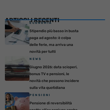
ARTICOLI RECENTI
ECONOMIA
Stipendio più basso in busta
paga ad agosto: è colpa
delle ferie, ma arriva una
novità per tutti
NEWS
Giugno 2026: data scioperi,
bonus TV e pensioni, le
novità che possono incidere
sulla vita quotidiana
PENSIONI
Pensione di reversibilità