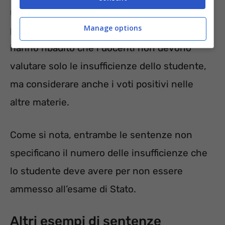
materie lo studente abbia un punteggio
Manage options
pieno. Insomma, in questo caso, i giudici
hanno ribadito che i docenti non devono
valutare solo le insufficienze dello studente,
ma considerare anche i voti positivi nelle
altre materie.
Come si nota, entrambe le sentenze non
specificano il numero delle insufficienze che
lo studente deve avere per non essere
ammesso all’esame di Stato.
Altri esempi di sentenze