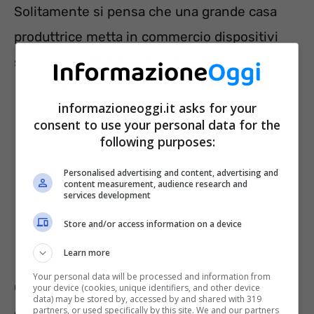
Solitamente si pensa che una grande casa
produttrice metta in commercio dispositivi
sicuri. E ovviamente in generale è così.
informazioneoggi.it asks for your
consent to use your personal data for the
following purposes:
Personalised advertising and content, advertising and
content measurement, audience research and
services development
Store and/or access information on a device
Learn more
Your personal data will be processed and information from
Questo non significa che ci possano essere
your device (cookies, unique identifiers, and other device
data) may be stored by, accessed by and shared with 319
partners, or used specifically by this site. We and our partners
degli
errori
. Samsung, all’epoca, dovette