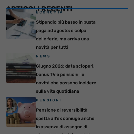
ARTICOLI RECENTI
ECONOMIA
Stipendio più basso in busta
paga ad agosto: è colpa
delle ferie, ma arriva una
novità per tutti
NEWS
Giugno 2026: data scioperi,
bonus TV e pensioni, le
novità che possono incidere
sulla vita quotidiana
PENSIONI
Pensione di reversibilità
spetta all’ex coniuge anche
in assenza di assegno di