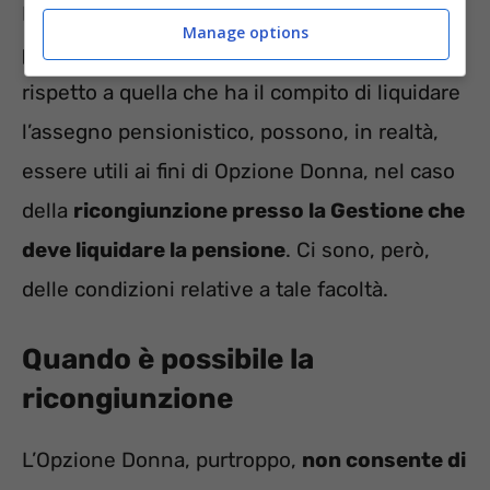
I contributi accumulati presso una
cassa
Manage options
professionale
o una
Gestione diversa
rispetto a quella che ha il compito di liquidare
l’assegno pensionistico, possono, in realtà,
essere utili ai fini di Opzione Donna, nel caso
della
ricongiunzione presso la Gestione che
deve liquidare la pensione
. Ci sono, però,
delle condizioni relative a tale facoltà.
Quando è possibile la
ricongiunzione
L’Opzione Donna, purtroppo,
non consente di