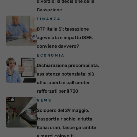
divorzio: la decisione della
Cassazione
FINANZA
BTP Italia Sì: tassazione
agevolata e impatto ISEE,
conviene davvero?
ECONOMIA
Dichiarazione precompilata,
assistenza potenziata: più
uffici aperti e call center
rafforzati per il 730
NEWS
Sciopero del 29 maggio,
trasporti a rischio in tutta
Italia: orari, fasce garantite
e mezzi coinvolti