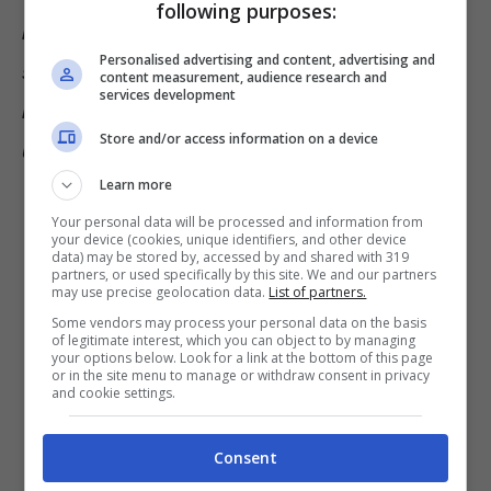
following purposes:
necessario richiedere la ricongiunzione, ma
Personalised advertising and content, advertising and
si applicherebbe il cumulo gratuito,
content measurement, audience research and
services development
nell’ipotesi in cui si abbia la contribuzione in
Store and/or access information on a device
un’unica gestione. È vero? Grazie
.”
Learn more
Your personal data will be processed and information from
your device (cookies, unique identifiers, and other device
data) may be stored by, accessed by and shared with 319
partners, or used specifically by this site. We and our partners
may use precise geolocation data.
List of partners.
Some vendors may process your personal data on the basis
of legitimate interest, which you can object to by managing
your options below. Look for a link at the bottom of this page
or in the site menu to manage or withdraw consent in privacy
and cookie settings.
Consent