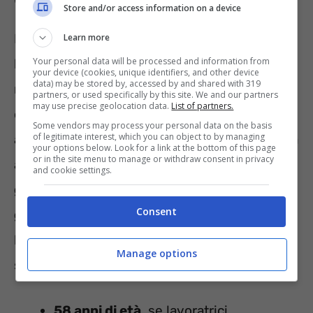
Store and/or access information on a device
Possono godere della
pensione anticipata
le
Learn more
Your personal data will be processed and information from
lavoratrici dipendenti e autonome che
your device (cookies, unique identifiers, and other device
data) may be stored by, accessed by and shared with 319
raggiungono le condizioni fissate dalla legge
partners, or used specifically by this site. We and our partners
may use precise geolocation data.
List of partners.
entro il termine del 31 dicembre 2021. Grazie
Some vendors may process your personal data on the basis
of legitimate interest, which you can object to by managing
all’ultima proroga, dunque, la misura interessa
your options below. Look for a link at the bottom of this page
or in the site menu to manage or withdraw consent in privacy
anche le dipendenti che sono nate tra il
1°
and cookie settings.
gennaio e il 31 dicembre 1963 o tra il 1°
Consent
gennaio e il 31 dicembre 1962
, nel caso di
lavoratrici autonome. Nel dettaglio, lo
Manage options
strumento è rivolto alle donne che abbiano:
58 anni di età
, se lavoratrici