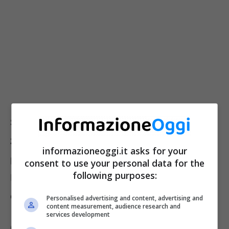
Solo nel caso di
un’ulteriore proroga nel
2023
, le nate nel 1964 avranno i presupposti
informazioneoggi.it asks for your
per andare in pensione tramite Opzione
consent to use your personal data for the
following purposes:
Donna, se raggiungeranno tutti i requisiti
entro il 31 dicembre 2022.
Personalised advertising and content, advertising and
content measurement, audience research and
services development
Opzione Donna: tutti i requisiti