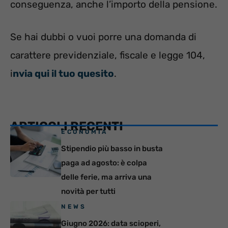
conseguenza, anche l’importo della pensione.
Se hai dubbi o vuoi porre una domanda di
carattere previdenziale, fiscale e legge 104,
i
nvia qui il tuo quesito
.
ARTICOLI RECENTI
ECONOMIA
Stipendio più basso in busta
paga ad agosto: è colpa
delle ferie, ma arriva una
novità per tutti
NEWS
Giugno 2026: data scioperi,